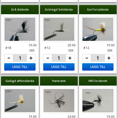
Grå åslända
Grönögd Selslända
Gul Forsslända
19.00
20.00
19.00
#18
#12
#12
SEK
SEK
SEK
LÄGG TILL
LÄGG TILL
LÄGG TILL
Gulögd aftonslända
Harkrank
HN Forsknott
19.00
24.00
19.00