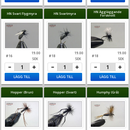
HN Äggläggande
HN Svart Flygmyra
HN Svartmyra
Forsknott
19.00
19.00
19.00
#16
#18
#18
SEK
SEK
SEK
LÄGG TILL
LÄGG TILL
LÄGG TILL
Hopper (Brun)
Hopper (Svart)
Humphy (Grå)