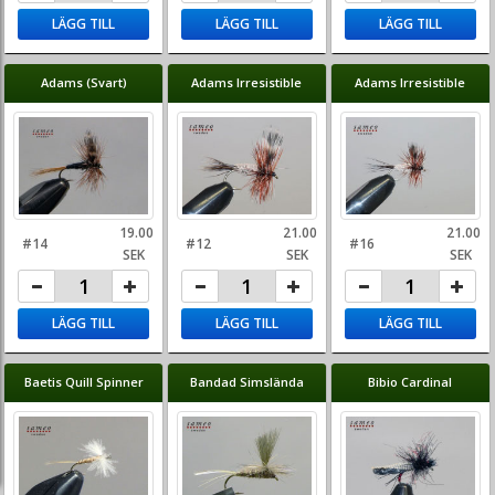
LÄGG TILL
LÄGG TILL
LÄGG TILL
Adams (Svart)
Adams Irresistible
Adams Irresistible
19.00
21.00
21.00
#14
#12
#16
SEK
SEK
SEK
LÄGG TILL
LÄGG TILL
LÄGG TILL
Baetis Quill Spinner
Bandad Simslända
Bibio Cardinal