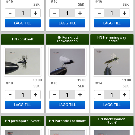
#16
#10
#16
SEK
SEK
SEK
LÄGG TILL
LÄGG TILL
LÄGG TILL
HN Forsknott
HN Hemmingway
HN Forsknott
rackelhanen
Caddis
19.00
19.00
19.00
#18
#18
#14
SEK
SEK
SEK
LÄGG TILL
LÄGG TILL
LÄGG TILL
HN Rackelhanen
HN Jordlöpare (Svart)
HN Parande Forsknott
(Svart)