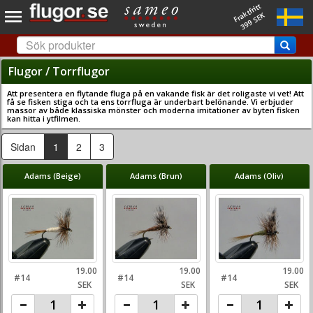
Fraktfritt
399 SEK
Flugor / Torrflugor
Att presentera en flytande fluga på en vakande fisk är det roligaste vi vet! Att
få se fisken stiga och ta ens torrfluga är underbart belönande. Vi erbjuder
massor av både klassiska mönster och moderna imitationer av byten fisken
kan hitta i ytfilmen.
(current)
(current)
Sidan
1
2
3
Adams (Beige)
Adams (Brun)
Adams (Oliv)
19.00
19.00
19.00
#14
#14
#14
SEK
SEK
SEK