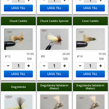
LÄGG TILL
LÄGG TILL
LÄGG TILL
Chuck Caddis
Chuck Caddis Special
Cone Caddis
19.00
20.00
19.00
#12
#8
#14
SEK
SEK
SEK
LÄGG TILL
LÄGG TILL
LÄGG TILL
Dagslända fallskärm
Dagslända fallskärm
Dagslända
(Natur)
(Natur)