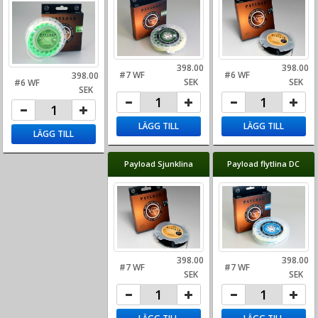
398.00
398.00
#7 WF
#6 WF
398.00
SEK
SEK
#6 WF
SEK
LÄGG TILL
LÄGG TILL
LÄGG TILL
Payload Sjunklina
Payload flytlina DC
398.00
398.00
#7 WF
#7 WF
SEK
SEK