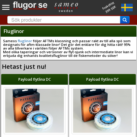
Fraktfritt
399 SEK
Fluglinor
Sameos
fluglinor
följer AFTMs klassning och passar rakt av till alla spö som
designats för aftm-klassade linor! Det gör det enklare för dig hitta rätt! 95%
av alla tillverkare i världen följer AFTMs system.
Med olika taperingar och versioner av flyt-sjunk och intermediate linor kan vi
erbjuda dig enhands kvalitetsfluglinor till de fiskemetoder du söker!
Hetast just nu!
Payload flytlina DC
Payload flytlina DC