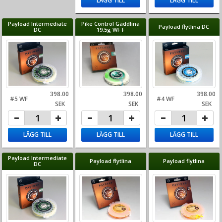
LÄGG TILL
LÄGG TILL
Payload Intermediate
Pike Control Gäddlina
Payload flytlina DC
DC
19,5g WF F
398.00
398.00
398.00
#5 WF
#4 WF
SEK
SEK
SEK
LÄGG TILL
LÄGG TILL
LÄGG TILL
Payload Intermediate
Payload flytlina
Payload flytlina
DC