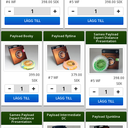
#6 WF
398.00 SEK
#5 WF
398.00 SEK
LÄGG TILL
LÄGG TILL
Sameo Payload
Payload Booby
Payload flytlina
Expert Distance
Presentation
399.00
379.00
#7 WF
398.00
SEK
SEK
#5 WF
SEK
LÄGG TILL
LÄGG TILL
LÄGG TILL
Sameo Payload
Payload Intermediate
Payload Sjunklina
Expert Distance
DC
Presentation