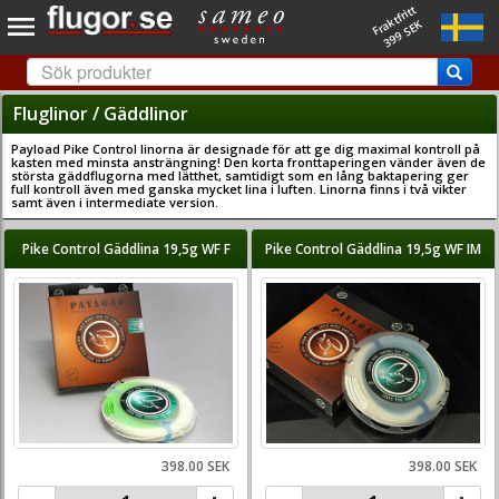
Fraktfritt
399 SEK
Fluglinor / Gäddlinor
Payload Pike Control linorna är designade för att ge dig maximal kontroll på
kasten med minsta ansträngning! Den korta fronttaperingen vänder även de
största gäddflugorna med lätthet, samtidigt som en lång baktapering ger
full kontroll även med ganska mycket lina i luften. Linorna finns i två vikter
samt även i intermediate version.
Pike Control Gäddlina 19,5g WF F
Pike Control Gäddlina 19,5g WF IM
398.00 SEK
398.00 SEK