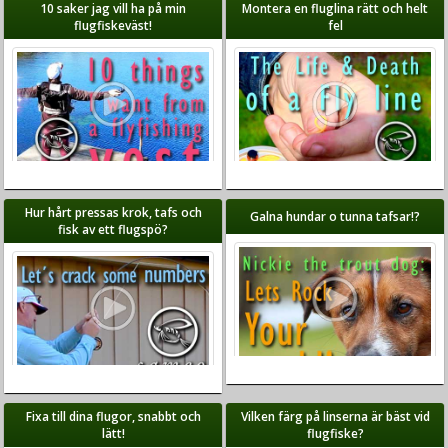
10 saker jag vill ha på min
Montera en fluglina rätt och helt
flugfiskeväst!
fel
Hur hårt pressas krok, tafs och
Galna hundar o tunna tafsar!?
fisk av ett flugspö?
Fixa till dina flugor, snabbt och
Vilken färg på linserna är bäst vid
lätt!
flugfiske?