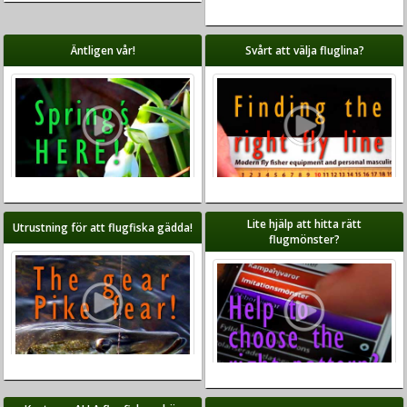
Äntligen vår!
Svårt att välja fluglina?
Lite hjälp att hitta rätt
Utrustning för att flugfiska gädda!
flugmönster?