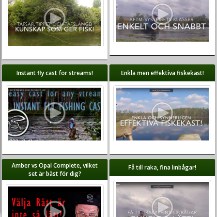
Instant fly cast for streams!
Enkla men effektiva fiskekast!
Amber vs Opal Complete, vilket
Få till raka, fina linbågar!
set är bäst för dig?