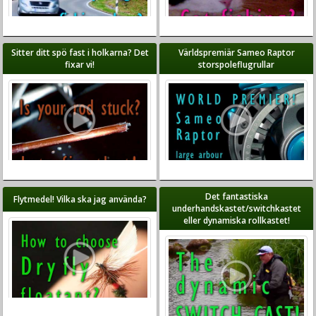
Sitter ditt spö fast i holkarna? Det
Världspremiär Sameo Raptor
fixar vi!
storspoleflugrullar
Det fantastiska
Flytmedel! Vilka ska jag använda?
underhandskastet/switchkastet
eller dynamiska rollkastet!