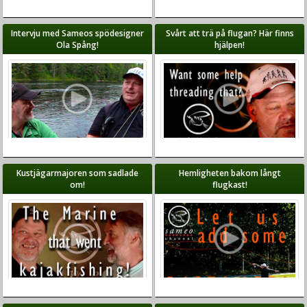
Intervju med Sameos spödesigner
Svårt att trä på flugan? Här finns
Ola Spång!
hjälpen!
Kustjägarmajoren som sadlade
Hemligheten bakom långt
om!
flugkast!