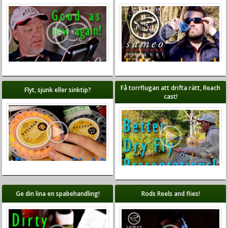
Få torrflugan att drifta rätt, Reach
Flyt, sjunk eller sinktip?
cast!
Ge din lina en spabehandling!
Rods Reels and flies!