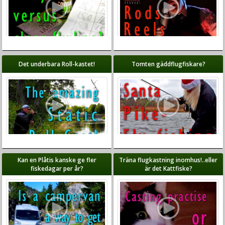
Det underbara Roll-kastet!
Tomten gäddflugfiskare?
Kan en Plåtis kanske ge fler
Träna flugkastning inomhus!..eller
fiskedagar per år?
är det Kattfiske?