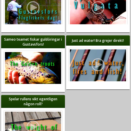
Sameo teamet fiskar guldöringar i
Just ad water! Bra grejer direkt!
Gustavsfors!
Spelar rullens vikt egentligen
någon roll?