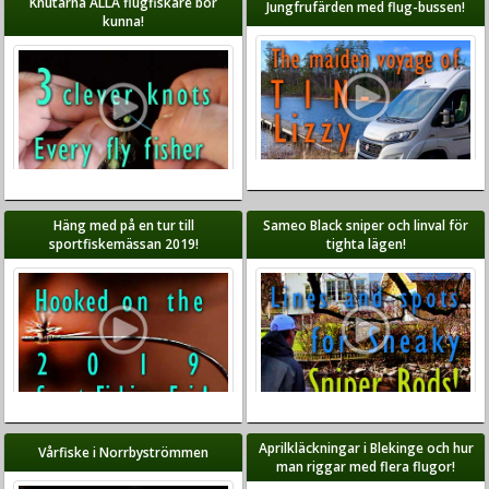
Knutarna ALLA flugfiskare bör
Jungfrufärden med flug-bussen!
kunna!
Häng med på en tur till
Sameo Black sniper och linval för
sportfiskemässan 2019!
tighta lägen!
Aprilkläckningar i Blekinge och hur
Vårfiske i Norrbyströmmen
man riggar med flera flugor!