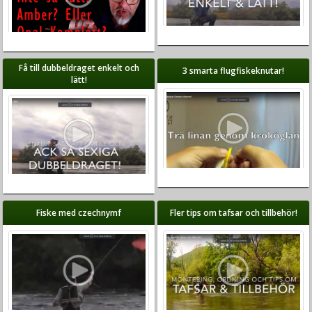
Få till dubbeldraget enkelt och
3 smarta flugfiskeknutar!
lätt!
Fiske med czechnymf
Fler tips om tafsar och tillbehör!