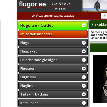
Över 40 000 nöjda kunder
Fiskeklä
Flugor.se - Outlet
Sameos ge
Imitationsmönster
med smarta 
används fli
Flugor
Flugpaket
Polariserade glasögon
Flugspön
Flugrullar
Fluglinor
Tafsar - backing
Kemikalier