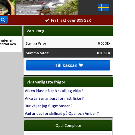
Fri frakt över 399 SEK
Varukorg
material
Summa Varor
0.00 SEK
testad och
Summa totalt
0.00 SEK
Till kassan
Våra vanligaste frågor
Vilken klass på spö skall jag välja ?
Vilka tafsar är bäst för mitt fiske ?
Hur väljer jag flugmönster ?
Vad är det för skillnad på Opal och Amber ?
Opal Complete