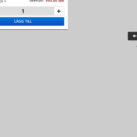
1699.00
995.00 SEK
ge +
LÄGG TILL