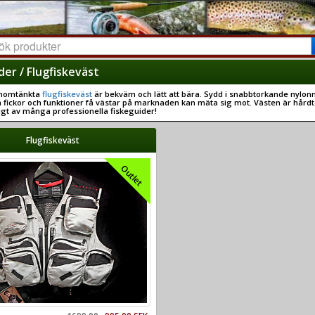
der / Flugfiskeväst
nomtänkta
flugfiskeväst
är bekväm och lätt att bära. Sydd i snabbtorkande nylon
fickor och funktioner få västar på marknaden kan mäta sig mot. Västen är hård
tigt av många professionella fiskeguider!
Flugfiskeväst
Outlet