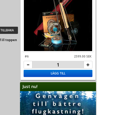
TILLBAKA
Till toppen
#6
2599.00 SEK
LÄGG TILL
Just nu!