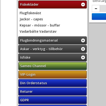
Extra Lar
Fiskekläder
Flugfiskeväst
Jackor - capes
Kepsar - mössor - buffar
Vadarbälte Vadarstav
Flugbindningsmaterial
Askar - verktyg - tillbehör
Isfiske
Sameo Channel
VIP-Login
Din Orderstatus
Returer
GDPR