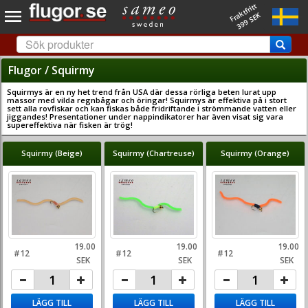
Fraktfritt
399 SEK
Flugor / Squirmy
Squirmys är en ny het trend från USA där dessa rörliga beten lurat upp
massor med vilda regnbågar och öringar! Squirmys är effektiva på i stort
sett alla rovfiskar och kan fiskas både fridriftande i strömmande vatten eller
jiggandes! Presentationer under nappindikatorer har även visat sig vara
supereffektiva när fisken är trög!
Squirmy (Beige)
Squirmy (Chartreuse)
Squirmy (Orange)
19.00
19.00
19.00
#12
#12
#12
SEK
SEK
SEK
LÄGG TILL
LÄGG TILL
LÄGG TILL