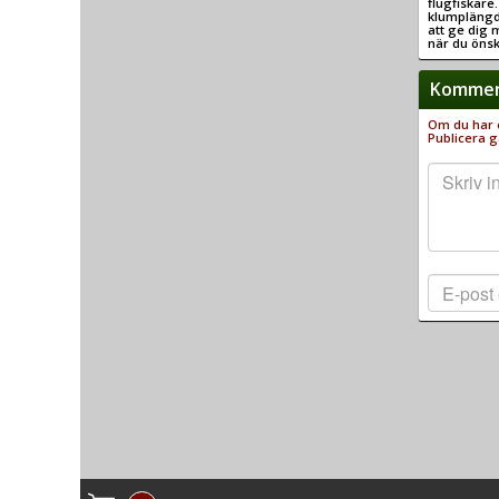
flugfiskare
klumplängd
att ge dig 
när du önska
Komment
Om du har e
Publicera g