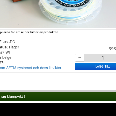
 pilarna för att se fler bilder av produkten
FL-#7-DC
atus:
i lager
398
:
#7 WF
å-beige
27m
LÄGG TILL
om AFTM systemet och dess linvikter.
 jag klumpvikt ?