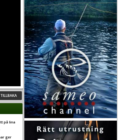
TILLBAKA
tt på lina
e
nar ger