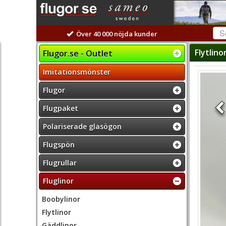
Över 40 000 nöjda kunder
Flytlino
Flugor.se - Outlet
Imitationsmönster
Flugor
Flugpaket
Polariserade glasögon
Flugspön
Flugrullar
Fluglinor
Boobylinor
Flytlinor
Gäddlinor