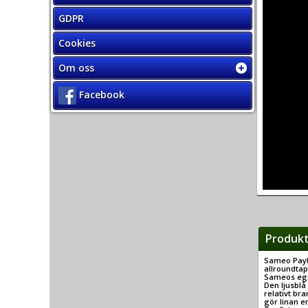
GDPR
Cookies
Om oss
Facebook
Produkt
Sameo Payl
allroundta
Sameos egn
Den ljusblå
relativt br
gör linan en