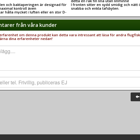
.
detta en rak fin lina utan linminne
en och baktaperingen är designad för
I fronten sitter en sydd smidig och nätt ö
maximal kontroll även
snabba och enkla tafsbyten.
r hålla mycket i luften eller en stor D-
arer från våra kunder
rfarenhet om denna produkt kan detta vara intressant att läsa för andra flugfisk
ärna dina erfarenheter nedan!