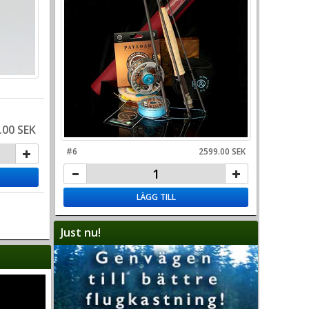
.00 SEK
#6
2599.00 SEK
LÄGG TILL
Just nu!