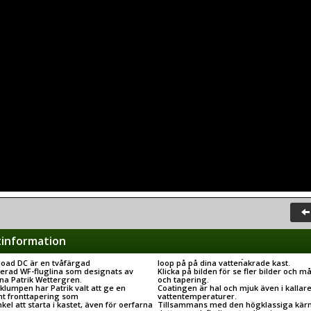
information
oad DC är en tvåfärgad
loop på på dina vattenakrade kast.
perad WF-fluglina som designats av
Klicka på bilden för se fler bilder och må
a Patrik Wettergren.
och tapering.
 klumpen har Patrik valt att ge en
Coatingen är hal och mjuk även i kallar
ant fronttapering som
vattentemperaturer.
kel att starta i kastet, även för oerfarna
Tillsammans med den högklassiga kär