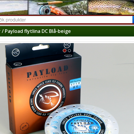
r / Payload flytlina DC Blå-beige