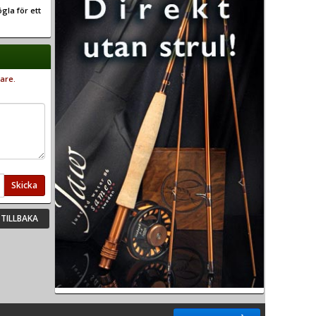
gla för ett
are.
Skicka
TILLBAKA