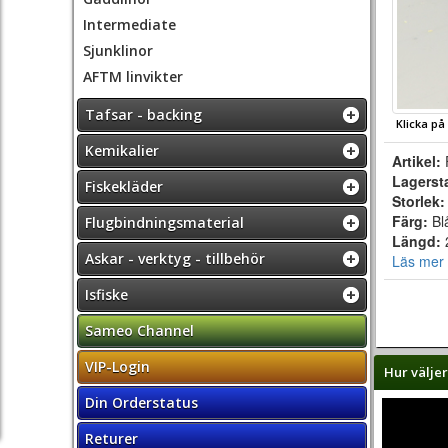
Intermediate
Sjunklinor
AFTM linvikter
Tafsar - backing
Klicka på
Kemikalier
Artikel:
Lagerst
Fiskekläder
Storlek
Färg:
Bl
Flugbindningsmaterial
Längd:
Askar - verktyg - tillbehör
Läs mer 
Isfiske
Sameo Channel
VIP-Login
Hur väljer
Din Orderstatus
Returer