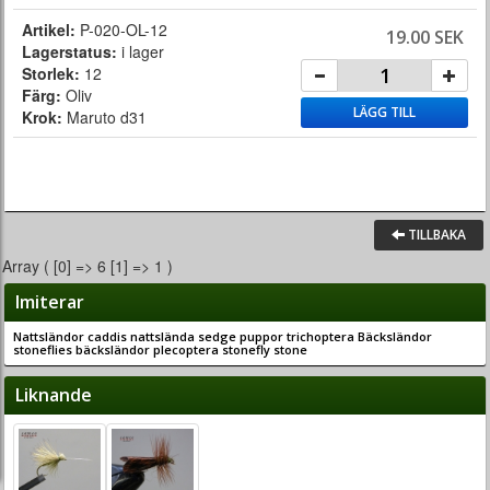
Artikel:
P-020-OL-12
19.00 SEK
Lagerstatus:
i lager
Storlek:
12
Färg:
Oliv
LÄGG TILL
Krok:
Maruto d31
TILLBAKA
Array ( [0] => 6 [1] => 1 )
Imiterar
Nattsländor caddis nattslända sedge puppor trichoptera Bäcksländor
stoneflies bäcksländor plecoptera stonefly stone
Liknande