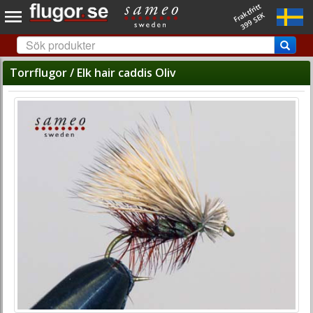
Fraktfritt
399 SEK
Torrflugor / Elk hair caddis Oliv