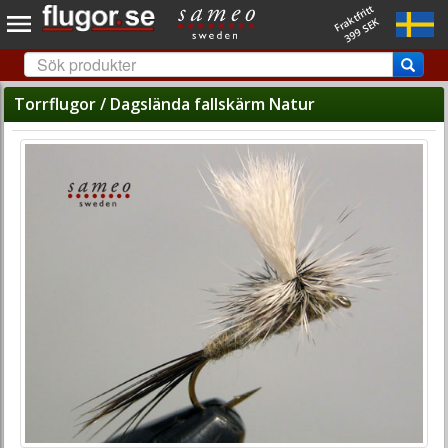
Fraktfritt
399 SEK
Torrflugor / Dagslända fallskärm Natur