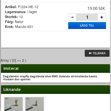
Artikel:
P-224-HE-12
19.00 SEK
Lagerstatus:
i lager
Storlek:
12
Färg:
Natur
LÄGG TILL
Krok:
Maruto d31
TILLBAKA
Array ( [0] => 2 )
Imiterar
Dagsländor mayfly dagslända blue BWO åslända strömslända baetis
rhodani dun spinner
Liknande