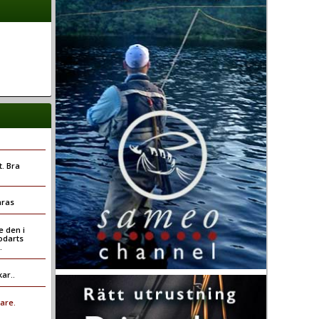
t. Bra
mras
e den i
odarts
.
ar..
are.