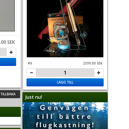
.00 SEK
#6
2599.00 SEK
LÄGG TILL
TILLBAKA
Just nu!