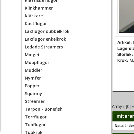
Klassiska flugor
Klinkhammer
Kläckare
Kustflugor
Laxflugor dubbelkrok
Laxflugor enkelkrok
Artikel:
Ledade Streamers
Lagerst
Storlek
Midget
Krok:
Ma
Moppflugor
Muddler
Nymfer
Popper
Squirmy
Streamer
Array ( [0] 
Tarpon - Bonefish
Imitera
Torrflugor
Tubflugor
Nattsländo
Tubkrok