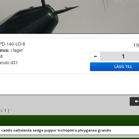
PD-140-LO-8
19
atus:
i lager
:
8
ruto d31
LÄGG TILL
=> 1 )
r
r caddis nattslända sedge puppor trichoptera phryganea grandis