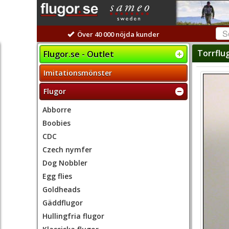
Över 40 000 nöjda kunder
Torrflu
Flugor.se - Outlet
Imitationsmönster
Flugor
Abborre
Boobies
CDC
Czech nymfer
Dog Nobbler
Egg flies
Goldheads
Gäddflugor
Hullingfria flugor