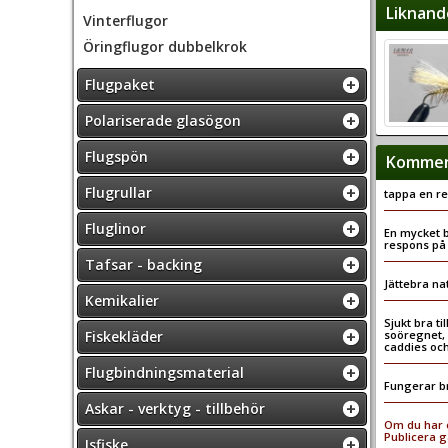
Liknand
Vinterflugor
Öringflugor dubbelkrok
Flugpaket
Polariserade glasögon
Flugspön
Komment
Flugrullar
tappa en r
Fluglinor
En mycket b
respons på 
Tafsar - backing
Jättebra na
Kemikalier
Sjukt bra t
Fiskekläder
soöregnet, 
caddies och
Flugbindningsmaterial
Fungerar br
Askar - verktyg - tillbehör
Om du har e
Publicera g
Isfiske