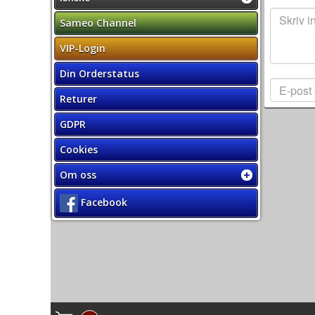
Sameo Channel
VIP-Login
Din Orderstatus
Returer
GDPR
Cookies
Om oss
Facebook