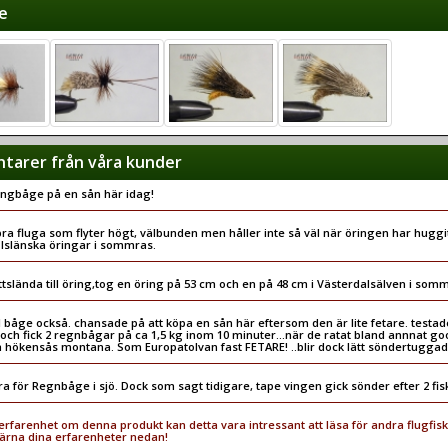
e
arer från våra kunder
engbåge på en sån här idag!
ra fluga som flyter högt, välbunden men håller inte så väl när öringen har huggi
Islänska öringar i sommras.
ttslända till öring,tog en öring på 53 cm och en på 48 cm i Västerdalsälven i som
ill båge också. chansade på att köpa en sån här eftersom den är lite fetare. testad
och fick 2 regnbågar på ca 1,5 kg inom 10 minuter...när de ratat bland annnat go
 hökensås montana. Som Europatolvan fast FETARE! ..blir dock lätt söndertuggad
a för Regnbåge i sjö. Dock som sagt tidigare, tape vingen gick sönder efter 2 fisk
rfarenhet om denna produkt kan detta vara intressant att läsa för andra flugfisk
ärna dina erfarenheter nedan!