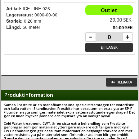
Artikel:
ICE-LINE-026
Outlet
Lagerstatus:
0000-00-00
29.00 SEK
Storlek:
0,26 mm
Längd:
50 meter
84.00 SEK
EJ I LAGER
TILLBAKA
Produktinformation
Sameo Frostbite är en monofilament-lina speciellt framtagen för vinterfiske
och kalla vatten i Skandinavien.Frostbite har dessutom en extra yta av SP-F
Flouride, en yta som ger materialet extra vattenavstötande egenskaper! Det
ger en linan mycket jämnare och mjukare yta än vanligt nylon.
Cold Water treatment, CWT, är en sista extra behandling som Frostbite
genomgår som gör materialet ytterligare mjukare och tåligare mot kyla!
CWT behandlingen ger dessutom materialet en betydligt starkare och mer
vattenresistent yta på materialet som förhindrar att linan blir genomblöt
(kanske den vanligaste orsaken att en nylonlina försämras under fisket)