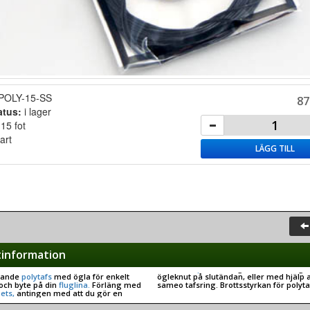
POLY-15-SS
87
atus:
i lager
:
15 fot
art
LÄGG TILL
information
kande
polytafs
med ögla för enkelt
ögleknut på slutändan, eller med hjälp 
och byte på din
fluglina.
Förläng med
sameo tafsring. Brottsstyrkan för polyt
ets,
antingen med att du gör en