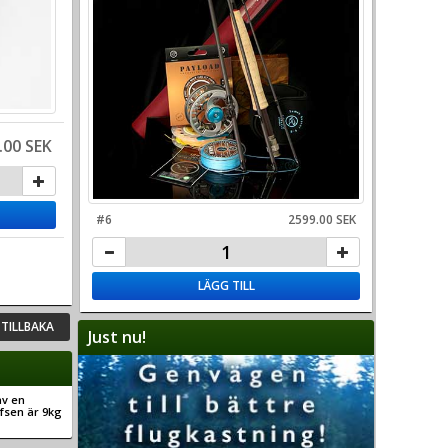
.00 SEK
#6
2599.00 SEK
LÄGG TILL
TILLBAKA
Just nu!
av en
afsen är 9kg