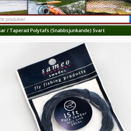
sar / Taperad Polytafs (Snabbsjunkande) Svart