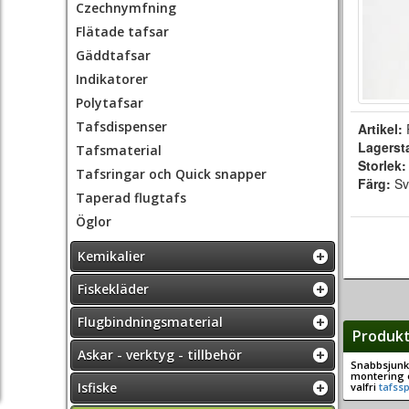
Czechnymfning
Flätade tafsar
Gäddtafsar
Indikatorer
Polytafsar
Tafsdispenser
Artikel:
Lagerst
Tafsmaterial
Storlek
Tafsringar och Quick snapper
Färg:
Sv
Taperad flugtafs
Öglor
Kemikalier
Fiskekläder
Flugbindningsmaterial
Produkt
Askar - verktyg - tillbehör
Snabbsjun
montering 
Isfiske
valfri
tafssp