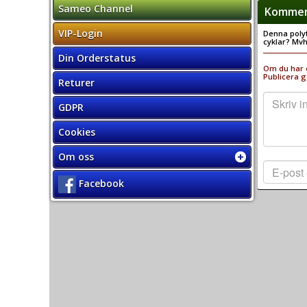
Sameo Channel
Komment
VIP-Login
Denna polyt
cyklar? Mvh
Din Orderstatus
Om du har e
Publicera g
Returer
GDPR
Cookies
Om oss
Facebook