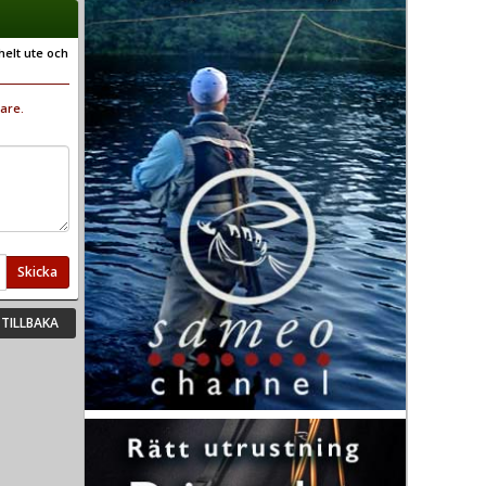
helt ute och
are.
Skicka
TILLBAKA