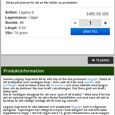
Klicka på pilarna för att se fler bilder av produkten
Artikel:
Legacy-6
3495.00 SEK
Lagerstatus:
i lager
Storlek:
#6
Längd:
9 fot
LÄGG TILL
Vikt:
79 gram
TILLBAKA
Produktinformation
Sameo Legacy Supreme #6 är vårt top of the line premium
flugspö.
Detta är
ett kraftpaket som verkligen fixar i stort sett all från små
nymfer
och
torrflugor
med en klass 6 lina, till
streamers
och även faktiskt med tyngre
linor om du behöver lite mer kraft i utrullningen. Det finns gott om kraft i
detta spöt.
Det är verkligen designat för att vara "jack of all trades" ! Med sina 9 fot har
det en optimal längd för de allra flesta fisketilfällen och tack vare att det är
fyrdelat är det väldigt smidigt att få med sig överallt.
Legacy Supreme är vårt lättaste och snabbaste
flugspö
som vi någonsin
designat. Taperingen har riktigt bra tryck i hela klingan! De extremt lätta
toppdelarna (topp + del två väger bara 12, gram tillsammans varav toppen