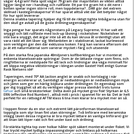
väger 4,4 gram! Hela spöt väger 79 gram där majoriteten av vikten alltså
ligger längst ner i handtag och rullfäste. Ett par tre gram hit o dit nere i
botten spelar ingen större roll, men toppdelarna?…DÄR gör det extrem
skillnad i kastegenskaperna! VI har sparat alltså vikt där det betyder något
för hur spöt levererar.
Denna snabba tapering hjälper dig få till de riktigt tighta linbågarna utan för
den skull ge avkall på de goda drillningsegenskaperna!
Inga pengar har sparats någonstans på Legacy Supreme, Vi har valt ett
snyggt och lätt rullfäste med lock-up låsning i nickelsilver. Nickelsilver är
inte bara snyggt, det ärgar inte så att du kan skruva åt ordentligt utan att
vara rädd att det låser sig. Mellanbiten är i stabiliserat, lackat burlewood
som verkligen ger den där exklusiva looken. Färg kan variera eftersom det
ju ät ett naturmaterial som varierar mycket i färg och utseende
På den starka fina japanska 40miljoners kolfiberklingan har vi monterat
enbenta titaneloxerade spöringar. Dom är de lättaste ringar som finns, och
ringfötterna är nedslipade för att lack och lindningar ska väga minimalt för
att slippa negativa viktstörningar i klingan under kastet! Helt enligt Gunnar
Rask Nielsens idé!
Taperingen, med 70° AA (action angle) är snabb och kortslagig i när
energin accelererar ut, Samtidigt är nedladdningen är nedladdningen mjuk
och jämn som ger en härlig böjkura under drillningen. En egenskap som
ger dig trygghet så att du verkligen vågar pressa stenhårt trots tunna
tafsar
och små krokstorlekar. Detta även på mycket grov fisk! Styrkan är 6,5
ERN (effective Rod Number) , alltså mitt i prick i spannet för en 6a. Det är helt
perfekt för en rättvägd AFTM klass 6 lina men klarar bra mycket mer än så.
I toppen finner du en stor och extremt lätt päronforman titaneloxerad
toppögla som styr linan fint utan störningar. Två linförare med keramiska
inlägg (även dessa ringarna är bra mycket lättare än vanliga linförare) gör
att linan lätt löper rakt och fint under kast och drillning.
Förstärkta tighta top over holkar håller spöt säkert monterat under fisket. Vi
har tryckt mycket tydliga iinpassningslinjer och linklass på holkarnas
lindningar för att förenkla vid montering, samt hålla ordning på delarna ifall