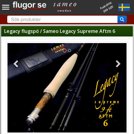
Fraktfritt
399 SEK
Legacy flugspö / Sameo Legacy Supreme Aftm 6