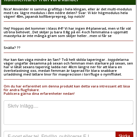
Nice! Använder ni samma grafittyp i hela klingan, eller är det multi-modulus
med t.ex. lägre modulus i den nedre delen? Svar: Vi kör högmodulus hela
vägen! 40m, japansk kolfiberprepreg, top notch!
Hej! Hoppas det kommer i klass #4? Vi har ingen #4 planerad, men vi får väl
utröna behövet...Det skiljer ju bara 0.8g på en 4 och femmalina o uppmätt
maxstyrka är inte många gram som skiljer heller...men vi får se
Snälla? ??
Hur kan 6an väga mindre än 5an? Två helt skilda taperingar...toppdelarna
väger ungefär desamma på sexan och femman men starkare på sexan, sen
har vi låtat sexans tapering ladda ner 40cm längre ner för att klara en
överbelastning oxo, medan femman är taperad för klara snabbare
urladdning med lättare linor för maxprecision i torrfluge o nymffisket.
Om du har erfarenhet om denna produkt kan detta vara intressant att läsa
för andra flugfiskare.
Publicera gärna dina erfarenheter nedan!
Skicka