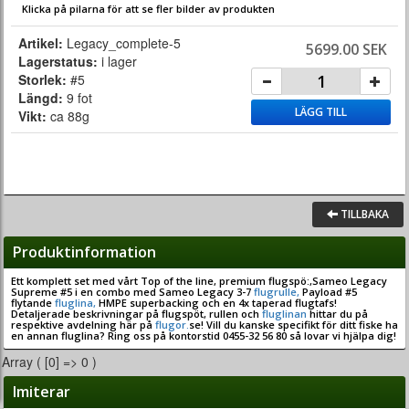
Klicka på pilarna för att se fler bilder av produkten
Artikel:
Legacy_complete-5
5699.00 SEK
Lagerstatus:
i lager
Storlek:
#5
Längd:
9 fot
LÄGG TILL
Vikt:
ca 88g
TILLBAKA
Produktinformation
Ett komplett set med vårt Top of the line, premium flugspö:,Sameo Legacy
Supreme #5 i en combo med Sameo Legacy 3-7
flugrulle,
Payload #5
flytande
fluglina,
HMPE superbacking och en 4x taperad flugtafs!
Detaljerade beskrivningar på flugspöt, rullen och
fluglinan
hittar du på
respektive avdelning här på
flugor.
se! Vill du kanske specifikt för ditt fiske ha
en annan fluglina? Ring oss på kontorstid 0455-32 56 80 så lovar vi hjälpa dig!
Array ( [0] => 0 )
Imiterar