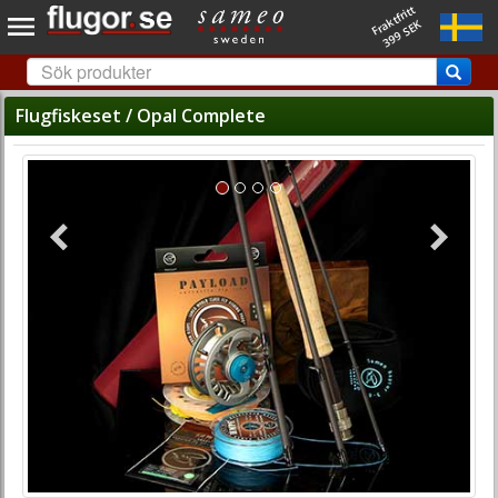
Fraktfritt
399 SEK
Flugfiskeset / Opal Complete