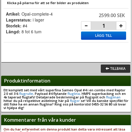
Klicka på pilarna för att se fler bilder av produkten
Artikel:
Opal-complete-4
2599.00 SEK
Lagerstatus:
i lager
Storlek:
#4
Längd:
8 fot 6 tum
LÄGG TILL
TILLBAKA
Produktinformation
Ett komplett set med vårt superfina Sameo Opal #4 i en combo med Raptor
2.0 stl 3-6
flugrulle,
Payload #4 flytande
fluglina,
HMPE superbacking och en
4x taperad flugtafs! Detaljerade beskrivningar på flugspöt och
fluglinan
hittar du på respektive avdelning här på
flugor.
se! Vill du kanske specifikt för
ditt fiske ha en annan fluglina? Ring oss på kontorstid 0455-32 56 80 så lovar
vi hjälpa dig!
Kommentarer från våra kunder
Om du har erfarenhet om denna produkt kan detta vara intressant att läsa