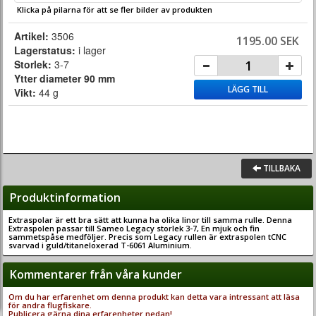
Klicka på pilarna för att se fler bilder av produkten
Artikel:
3506
1195.00 SEK
Lagerstatus:
i lager
Storlek:
3-7
Ytter diameter 90 mm
LÄGG TILL
Vikt:
44 g
TILLBAKA
Produktinformation
Extraspolar är ett bra sätt att kunna ha olika linor till samma rulle. Denna
Extraspolen passar till Sameo Legacy storlek 3-7, En mjuk och fin
sammetspåse medföljer. Precis som Legacy rullen är extraspolen tCNC
svarvad i guld/titaneloxerad T-6061 Aluminium.
Kommentarer från våra kunder
Om du har erfarenhet om denna produkt kan detta vara intressant att läsa
för andra flugfiskare.
Publicera gärna dina erfarenheter nedan!