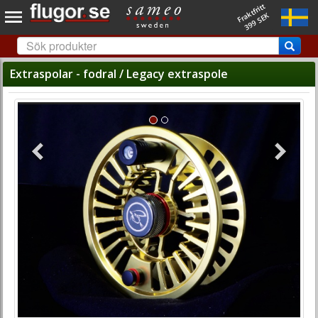
Fraktfritt
399 SEK
Extraspolar - fodral / Legacy extraspole