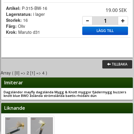
Artikel:
P-315-BW-16
19.00 SEK
Lagerstatus:
i lager
Storlek:
16
Färg:
Oliv
LÄGG TILL
Krok:
Maruto d31
TILLBAKA
Array ( [0] => 2 [1] => 4 )
Imiterar
Dagsländor mayfly dagslända Mygg & Knott myggor fjädermygg buzzers
knott blue BWO åslända strömslända baetis rhodani dun
Liknande