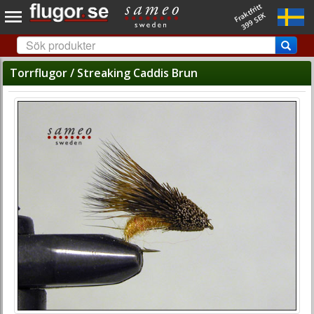
Fraktfritt
399 SEK
Torrflugor / Streaking Caddis Brun