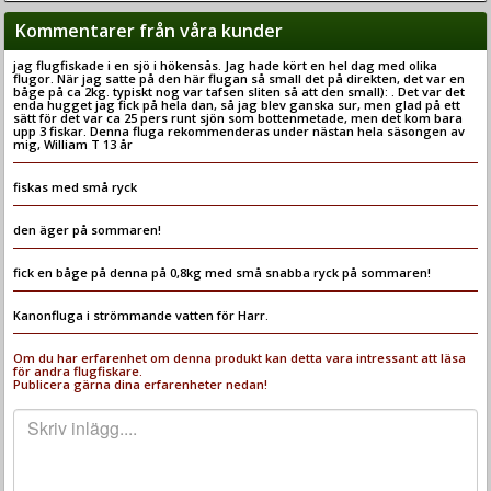
Kommentarer från våra kunder
jag flugfiskade i en sjö i hökensås. Jag hade kört en hel dag med olika
flugor. När jag satte på den här flugan så small det på direkten, det var en
båge på ca 2kg. typiskt nog var tafsen sliten så att den small): . Det var det
enda hugget jag fick på hela dan, så jag blev ganska sur, men glad på ett
sätt för det var ca 25 pers runt sjön som bottenmetade, men det kom bara
upp 3 fiskar. Denna fluga rekommenderas under nästan hela säsongen av
mig, William T 13 år
fiskas med små ryck
den äger på sommaren!
fick en båge på denna på 0,8kg med små snabba ryck på sommaren!
Kanonfluga i strömmande vatten för Harr.
Om du har erfarenhet om denna produkt kan detta vara intressant att läsa
för andra flugfiskare.
Publicera gärna dina erfarenheter nedan!