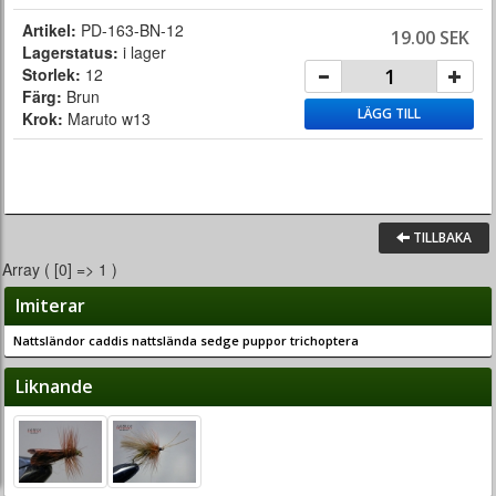
Artikel:
PD-163-BN-12
19.00 SEK
Lagerstatus:
i lager
Storlek:
12
Färg:
Brun
LÄGG TILL
Krok:
Maruto w13
TILLBAKA
Array ( [0] => 1 )
Imiterar
Nattsländor caddis nattslända sedge puppor trichoptera
Liknande