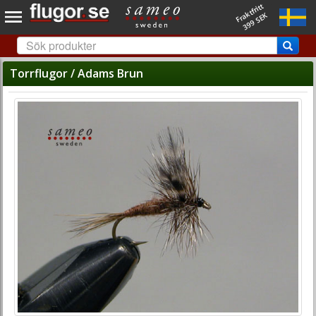
Fraktfritt
399 SEK
Torrflugor / Adams Brun