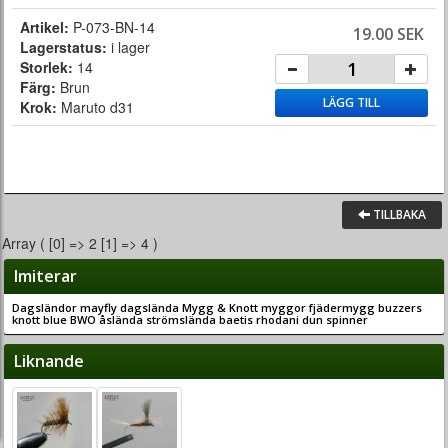
Artikel:
P-073-BN-14
19.00 SEK
Lagerstatus:
i lager
Storlek:
14
Färg:
Brun
LÄGG TILL
Krok:
Maruto d31
TILLBAKA
Array ( [0] => 2 [1] => 4 )
Imiterar
Dagsländor mayfly dagslända Mygg & Knott myggor fjädermygg buzzers
knott blue BWO åslända strömslända baetis rhodani dun spinner
Liknande