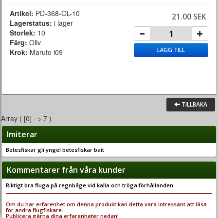
Artikel:
PD-368-OL-10
21.00 SEK
Lagerstatus:
i lager
Storlek:
10
Färg:
Oliv
LÄGG TILL
Krok:
Maruto i09
TILLBAKA
Array ( [0] => 7 )
Imiterar
Betesfiskar gli yngel betesfiskar bait
Kommentarer från våra kunder
Riktigt bra fluga på regnbåge vid kalla och tröga förhållanden.
Om du har erfarenhet om denna produkt kan detta vara intressant att läsa
för andra flugfiskare.
Publicera gärna dina erfarenheter nedan!