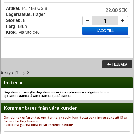
Artikel:
PE-186-GS-8
22.00 SEK
Lagerstatus:
i lager
Storlek:
8
Färg:
Brun
LÄGG TILL
Krok:
Maruto c40
TILLBAKA
Array ( [0] => 2 )
Imiterar
Dagsländor mayfly dagslända rocken ephemera vulgata danica
sjösandsslända åsandslända fjällåslända
Kommentarer från våra kunder
Om du har erfarenhet om denna produkt kan detta vara intressant att läsa
för andra flugfiskare.
Publicera gärna dina erfarenheter nedan!