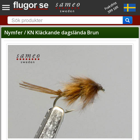
Fraktfritt
399 SEK
Nymfer / KN Kläckande dagslända Brun