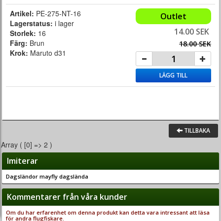
Artikel:
PE-275-NT-16
Outlet
Lagerstatus:
i lager
14.00 SEK
Storlek:
16
Färg:
Brun
18.00 SEK
Krok:
Maruto d31
LÄGG TILL
TILLBAKA
Array ( [0] => 2 )
Imiterar
Dagsländor mayfly dagslända
Kommentarer från våra kunder
Om du har erfarenhet om denna produkt kan detta vara intressant att läsa
för andra flugfiskare.