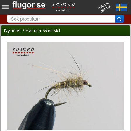
Fraktfritt
399 SEK
Nymfer / Haröra Svenskt