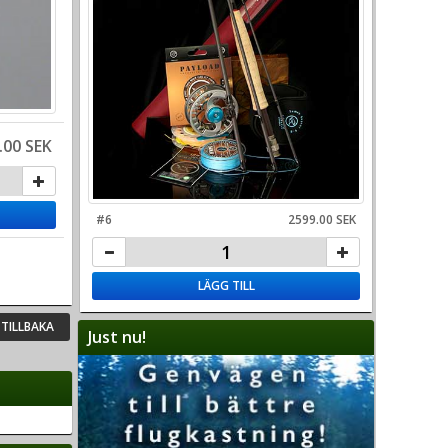
.00 SEK
#6
2599.00 SEK
LÄGG TILL
TILLBAKA
Just nu!