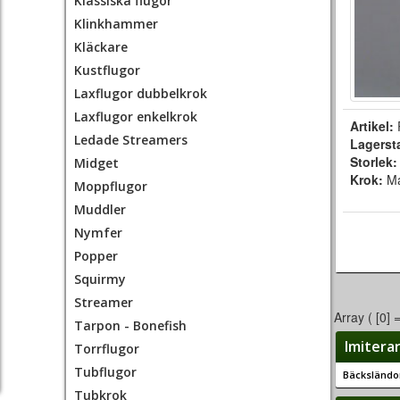
Klassiska flugor
Klinkhammer
Kläckare
Kustflugor
Laxflugor dubbelkrok
Laxflugor enkelkrok
Artikel:
Ledade Streamers
Lagerst
Storlek
Midget
Krok:
Ma
Moppflugor
Muddler
Nymfer
Popper
Squirmy
Streamer
Array ( [0] 
Tarpon - Bonefish
Imitera
Torrflugor
Tubflugor
Bäcksländor
Tubkrok