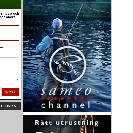
na fluga och
fter andra
are.
Skicka
TILLBAKA