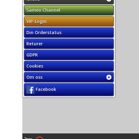
Sameo Channel
VIP-Login
Din Orderstatus
Returer
GDPR
Cookies
Om oss
Facebook