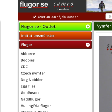
Över 40 000 nöjda kunder
Nymfer 
Flugor.se - Outlet
Imitationsmönster
Flugor
Abborre
Boobies
CDC
Czech nymfer
Dog Nobbler
Egg flies
Goldheads
Gäddflugor
Hullingfria flugor