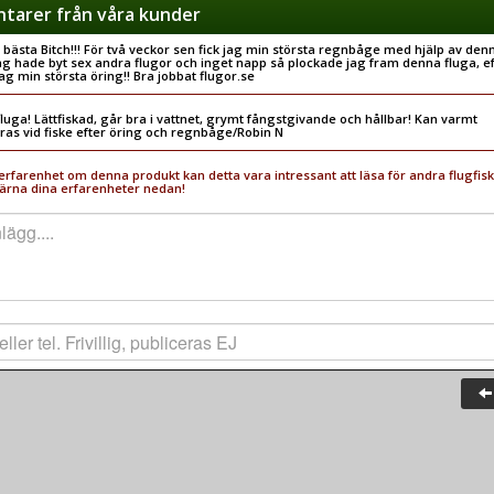
arer från våra kunder
 bästa Bitch!!! För två veckor sen fick jag min största regnbåge med hjälp av den
jag hade byt sex andra flugor och inget napp så plockade jag fram denna fluga, e
jag min största öring!! Bra jobbat flugor.se
luga! Lättfiskad, går bra i vattnet, grymt fångstgivande och hållbar! Kan varmt
as vid fiske efter öring och regnbåge/Robin N
rfarenhet om denna produkt kan detta vara intressant att läsa för andra flugfisk
ärna dina erfarenheter nedan!