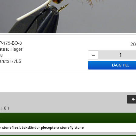
P-175-BO-8
20
atus:
i lager
:
8
ruto i77LS
LÄGG TILL
=> 6 )
r
 stoneflies bäcksländor plecoptera stonefly stone