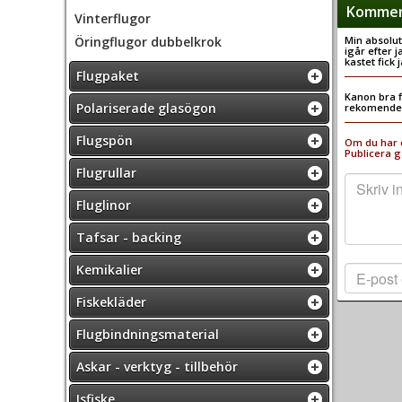
Komment
Vinterflugor
Öringflugor dubbelkrok
Min absolut
igår efter 
kastet fick 
Flugpaket
Kanon bra f
Polariserade glasögon
rekomender
Flugspön
Om du har e
Publicera g
Flugrullar
Fluglinor
Tafsar - backing
Kemikalier
Fiskekläder
Flugbindningsmaterial
Askar - verktyg - tillbehör
Isfiske