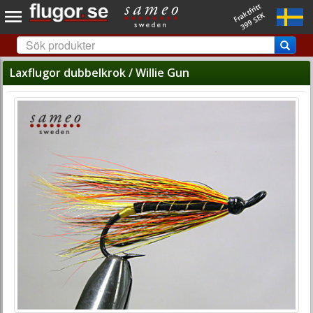
Fraktfritt
399 SEK
Laxflugor dubbelkrok / Willie Gun