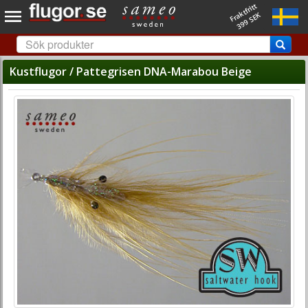
Fraktfritt
399 SEK
Kustflugor / Pattegrisen DNA-Marabou Beige