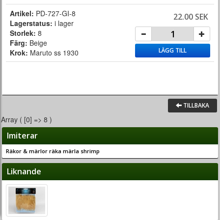
Artikel:
PD-727-GI-8
22.00 SEK
Lagerstatus:
i lager
Storlek:
8
Färg:
Beige
LÄGG TILL
Krok:
Maruto ss 1930
TILLBAKA
Array ( [0] => 8 )
Imiterar
Räkor & märlor räka märla shrimp
Liknande