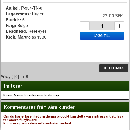
Artikel:
P-334-TN-6
Lagerstatus:
i lager
23.00 SEK
Storlek:
6
Färg:
Beige
Beadhead:
Reel eyes
LÄGG TILL
Krok:
Maruto ss 1930
TILLBAKA
Array ( [0] => 8 )
Imiterar
Räkor & märlor räka märla shrimp
Kommentarer från våra kunder
Om du har erfarenhet om denna produkt kan detta vara intressant att läsa
för andra flugfiskare.
Publicera gärna dina erfarenheter nedan!