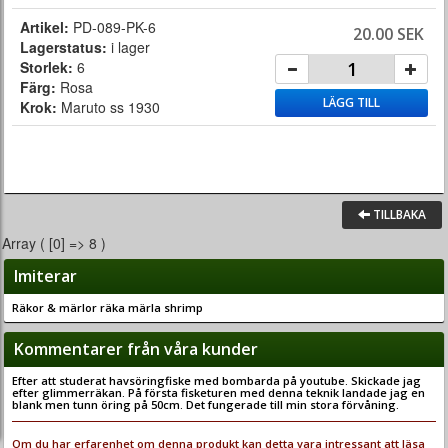
Artikel:
PD-089-PK-6
20.00 SEK
Lagerstatus:
i lager
Storlek:
6
Färg:
Rosa
LÄGG TILL
Krok:
Maruto ss 1930
TILLBAKA
Array ( [0] => 8 )
Imiterar
Räkor & märlor räka märla shrimp
Kommentarer från våra kunder
Efter att studerat havsöringfiske med bombarda på youtube. Skickade jag
efter glimmerräkan. På första fisketuren med denna teknik landade jag en
blank men tunn öring på 50cm. Det fungerade till min stora förvåning.
Om du har erfarenhet om denna produkt kan detta vara intressant att läsa