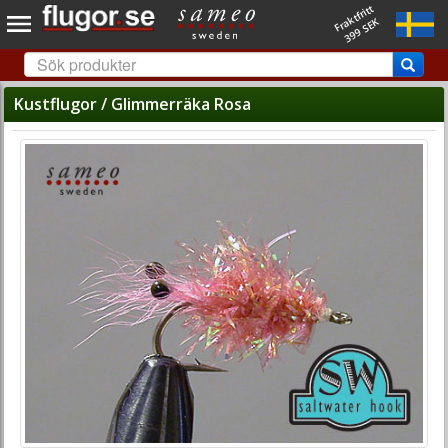
Fraktfritt
399 SEK
Kustflugor / Glimmerräka Rosa