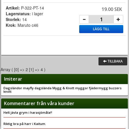
Artikel:
P-322-PT-14
19.00 SEK
Lagerstatus:
i lager
Storlek:
14
Krok:
Maruto c46
LÄGG TILL
TILLBAKA
Array ( [0] => 2 [1] => 4 )
Imiterar
Dagsländor mayfly dagslända Mygg & Knott myggor fjädermygg buzzers
knott
Kommentarer från våra kunder
Helt jävla grym i harasjömåla!!
Riktig bra på harr i Kaitum.