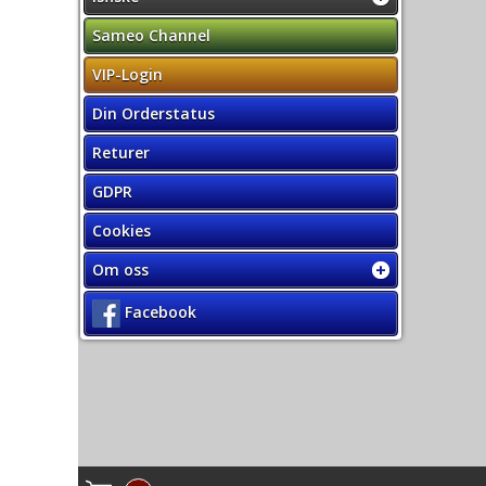
Sameo Channel
VIP-Login
Din Orderstatus
Returer
GDPR
Cookies
Om oss
Facebook