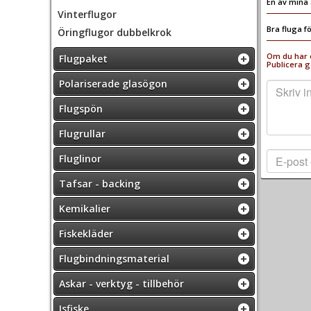
En av mina 
Vinterflugor
Bra fluga f
Öringflugor dubbelkrok
Om du har e
Flugpaket
Publicera g
Polariserade glasögon
Flugspön
Flugrullar
Fluglinor
Tafsar - backing
Kemikalier
Fiskekläder
Flugbindningsmaterial
Askar - verktyg - tillbehör
Isfiske