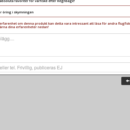
absoluta favoriter för vårfiske efter Regnbåge!
ör öring i skymningen
rfarenhet om denna produkt kan detta vara intressant att läsa för andra flugfisk
ärna dina erfarenheter nedan!