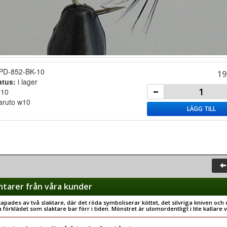
PD-852-BK-10
19
atus:
i lager
:
10
ruto w10
LÄGG TILL
arer från våra kunder
apades av två slaktare, där det röda symboliserar köttet, det silvriga kniven och 
a förklädet som slaktare bar förr i tiden. Mönstret är utomordentligt i lite kallare 