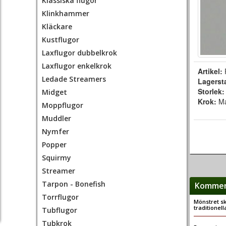
Klassiska flugor
Klinkhammer
Kläckare
Kustflugor
Laxflugor dubbelkrok
Laxflugor enkelkrok
Artikel:
Ledade Streamers
Lagerst
Storlek
Midget
Krok:
Ma
Moppflugor
Muddler
Nymfer
Popper
Squirmy
Streamer
Tarpon - Bonefish
Komment
Torrflugor
Mönstret sk
traditionell
Tubflugor
Tubkrok