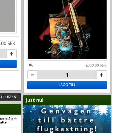
.00 SEK
#6
2599.00 SEK
LÄGG TILL
TILLBAKA
Just nu!
det blå det
vatten.