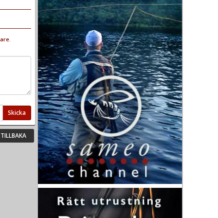
are.
Skicka
TILLBAKA