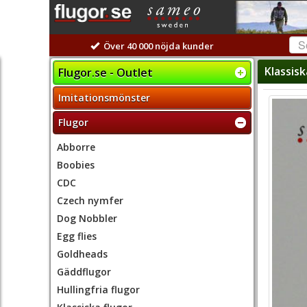
Över 40 000 nöjda kunder
Klassisk
Flugor.se - Outlet
Imitationsmönster
Flugor
Abborre
Boobies
CDC
Czech nymfer
Dog Nobbler
Egg flies
Goldheads
Gäddflugor
Hullingfria flugor