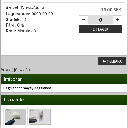
Artikel:
P-054-CA-14
19.00 SEK
Lagerstatus:
0000-00-00
Storlek:
14
Färg:
Grå
EJ I LAGER
Krok:
Maruto d31
TILLBAKA
Array ( [0] => 2 )
Imiterar
Dagsländor mayfly dagslända
Liknande