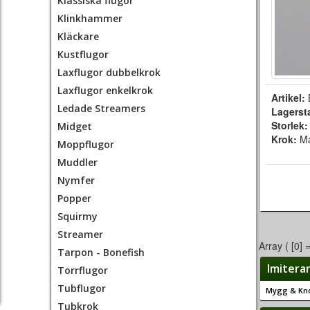
Klassiska flugor
Klinkhammer
Kläckare
Kustflugor
Laxflugor dubbelkrok
Laxflugor enkelkrok
Artikel:
Ledade Streamers
Lagerst
Storlek
Midget
Krok:
Ma
Moppflugor
Muddler
Nymfer
Popper
Squirmy
Streamer
Array ( [0] 
Tarpon - Bonefish
Imitera
Torrflugor
Tubflugor
Mygg & Kno
Tubkrok