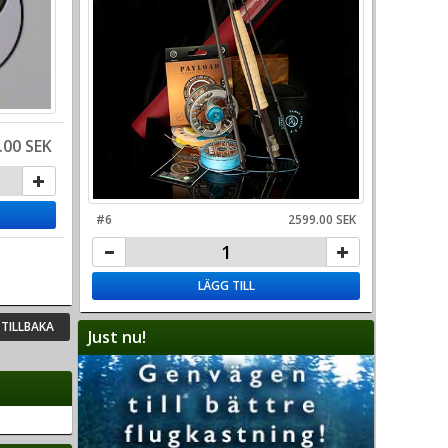
.00 SEK
#6
2599.00 SEK
LÄGG TILL
TILLBAKA
Just nu!