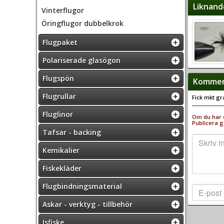
Liknand
Vinterflugor
Öringflugor dubbelkrok
Flugpaket
Polariserade glasögon
Flugspön
Komment
Flugrullar
Fick mkt gr
Fluglinor
Om du har e
Publicera g
Tafsar - backing
Kemikalier
Fiskekläder
Flugbindningsmaterial
Askar - verktyg - tillbehör
Isfiske