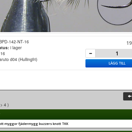
BPD-142-NT-16
19
atus:
i lager
:
16
ruto d04 (Hullingfri)
LÄGG TILL
=> 4 )
r
tt myggor fjädermygg buzzers knott TKK