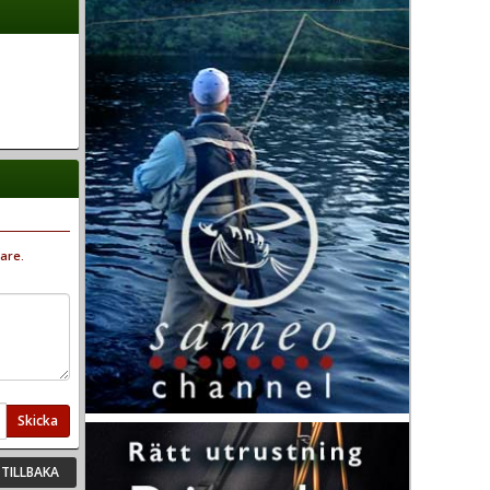
are.
Skicka
TILLBAKA