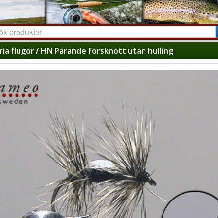
ria flugor / HN Parande Forsknott utan hulling