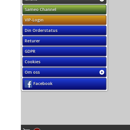
Sameo Channel
VIP-Login
Din Orderstatus
Returer
GDPR
Cookies
Om oss
Facebook