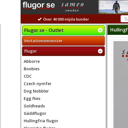
Över 40 000 nöjda kunder
Hullingf
Flugor.se - Outlet
Imitationsmönster
Flugor
Abborre
Boobies
CDC
Czech nymfer
Dog Nobbler
Egg flies
Goldheads
Gäddflugor
Hullingfria flugor