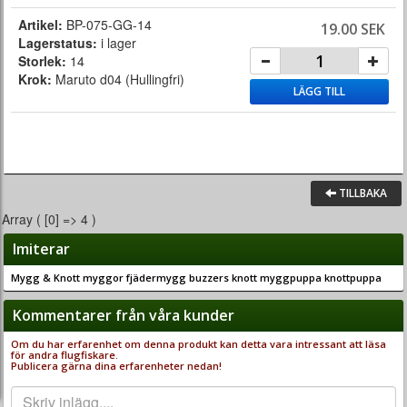
Artikel:
BP-075-GG-14
19.00 SEK
Lagerstatus:
i lager
Storlek:
14
Krok:
Maruto d04 (Hullingfri)
LÄGG TILL
TILLBAKA
Array ( [0] => 4 )
Imiterar
Mygg & Knott myggor fjädermygg buzzers knott myggpuppa knottpuppa
Kommentarer från våra kunder
Om du har erfarenhet om denna produkt kan detta vara intressant att läsa
för andra flugfiskare.
Publicera gärna dina erfarenheter nedan!