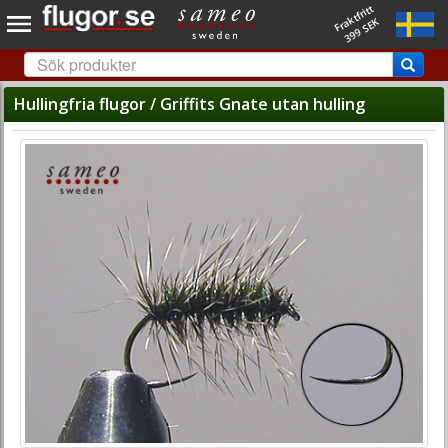
Fraktfritt
399 SEK
Hullingfria flugor / Griffits Gnate utan hulling