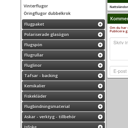
Vinterflugor
Nattsländo
Öringflugor dubbelkrok
Komment
Flugpaket
Om du har e
Publicera g
Polariserade glasögon
Flugspön
Flugrullar
Fluglinor
Tafsar - backing
Kemikalier
Fiskekläder
Flugbindningsmaterial
Askar - verktyg - tillbehör
Isfiske