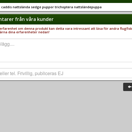
r caddis nattslända sedge puppor trichoptera nattsländepuppa
arer från våra kunder
rfarenhet om denna produkt kan detta vara intressant att läsa för andra flugfisk
ärna dina erfarenheter nedan!