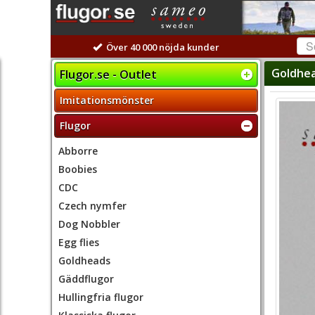
Över 40 000 nöjda kunder
Goldhea
Flugor.se - Outlet
Imitationsmönster
Flugor
Abborre
Boobies
CDC
Czech nymfer
Dog Nobbler
Egg flies
Goldheads
Gäddflugor
Hullingfria flugor