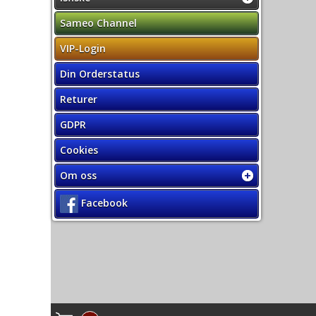
Sameo Channel
VIP-Login
Din Orderstatus
Returer
GDPR
Cookies
Om oss
Facebook