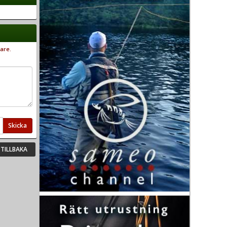
are.
Skicka
TILLBAKA