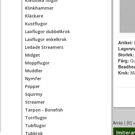
Klassiska flugor
Klinkhammer
Kläckare
Kustflugor
Laxflugor dubbelkrok
Laxflugor enkelkrok
Artikel:
Ledade Streamers
Lagerst
Storlek
Midget
Färg:
Gu
Moppflugor
Beadhe
Muddler
Krok:
M
Nymfer
Popper
Squirmy
Streamer
Tarpon - Bonefish
Torrflugor
Array ( [0] 
Tubflugor
Imitera
Tubkrok