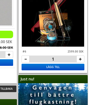
.00 SEK
6.00 SEK
#6
2599.00 SEK
LÄGG TILL
Just nu!
TILLBAKA