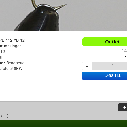
PE-112-YB-12
Outlet
atus:
i lager
14
:
12
l
1
ad:
Beadhead
aruto c46FW
LÄGG TILL
=> 1 )
r