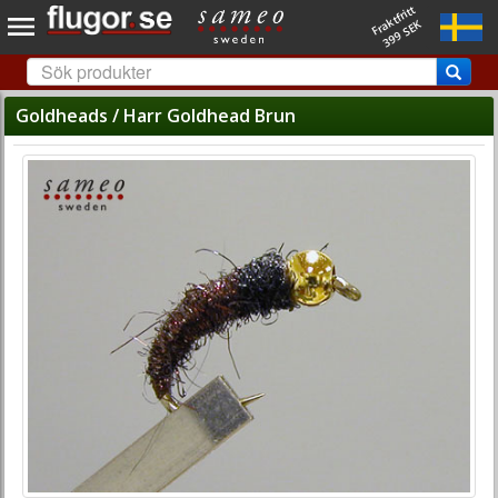
Fraktfritt
399 SEK
Goldheads / Harr Goldhead Brun