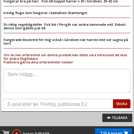
Fungerar bra på harr . Fick ett koppel harrar v 25 i Görälven, 35-42 cm.
trevlig fluga som fungerar i kalixälven (Kamlunge)
En riktig regnbågskiller. Fick 6st i förrgår när andra kammade noll. Enbart
denna som gällde just då.
Fungerade klockrent för mig också i Görälven när harren inte var sugna på
torrt
Om du har erfarenhet om denna produkt kan detta vara intressant att läsa
för andra flugfiskare.
Publicera gärna dina erfarenheter nedan!
Skicka
TILLBAKA
Till kassan
0
Varor 0.00 SEK