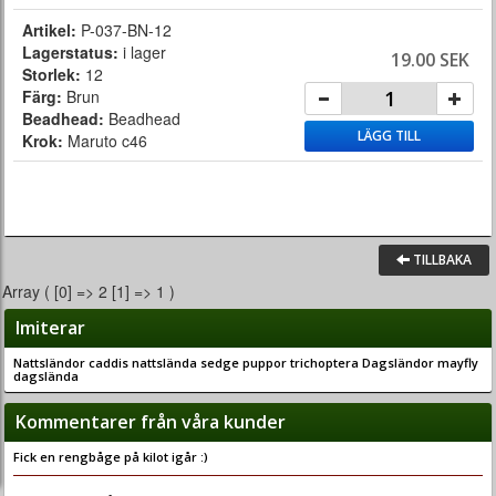
Artikel:
P-037-BN-12
Lagerstatus:
i lager
19.00 SEK
Storlek:
12
Färg:
Brun
Beadhead:
Beadhead
LÄGG TILL
Krok:
Maruto c46
TILLBAKA
Array ( [0] => 2 [1] => 1 )
Imiterar
Nattsländor caddis nattslända sedge puppor trichoptera Dagsländor mayfly
dagslända
Kommentarer från våra kunder
Fick en rengbåge på kilot igår :)