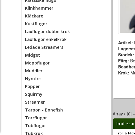
Klassiska flugor
Klinkhammer
Kläckare
Kustflugor
Laxflugor dubbelkrok
Laxflugor enkelkrok
Artikel:
Ledade Streamers
Lagerst
Storlek
Midget
Färg:
Be
Moppflugor
Beadhe
Muddler
Krok:
M
Nymfer
Popper
Squirmy
Streamer
Tarpon - Bonefish
Array ( [0] 
Torrflugor
Imitera
Tubflugor
Tubkrok
Troll & Fli