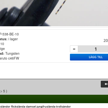
P-538-BE-10
atus:
i lager
20
:
10
ige
ad:
Tungsten
LÄGG TILL
aruto c46FW
=> 5 )
r
cksländor flickslända damsel jungfruslända trollsändor