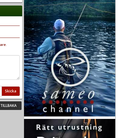
are.
Skicka
TILLBAKA