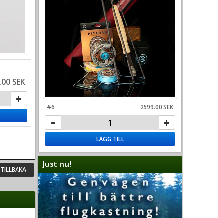
.00 SEK
#6
2599.00 SEK
LÄGG TILL
Just nu!
TILLBAKA