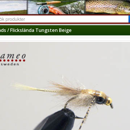
ds / Flickslända Tungsten Beige