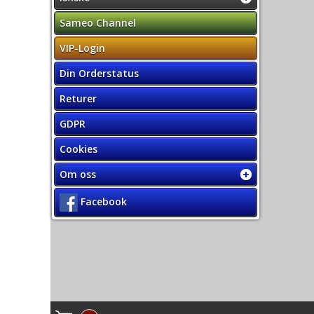
Sameo Channel
VIP-Login
Din Orderstatus
Returer
GDPR
Cookies
Om oss
Facebook