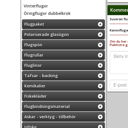
Vinterflugor
Komment
Öringflugor dubbelkrok
Suverän flu
Flugpaket
Kanonfluga 
Polariserade glasögon
Om du har e
Flugspön
Publicera g
Flugrullar
Fluglinor
Tafsar - backing
Kemikalier
Fiskekläder
Flugbindningsmaterial
Askar - verktyg - tillbehör
Isfiske