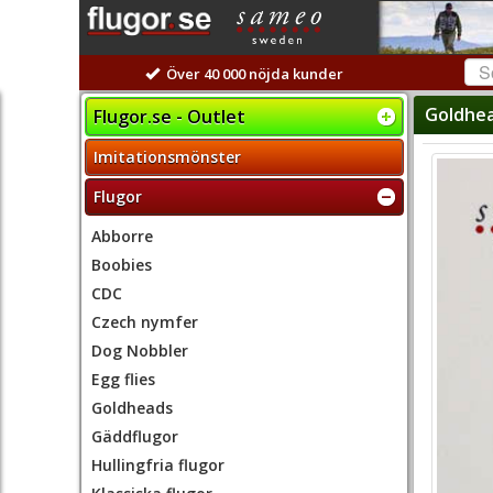
Över 40 000 nöjda kunder
Goldhea
Flugor.se - Outlet
Imitationsmönster
Flugor
Abborre
Boobies
CDC
Czech nymfer
Dog Nobbler
Egg flies
Goldheads
Gäddflugor
Hullingfria flugor