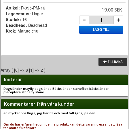
Artikel:
P-095-PM-16
19.00 SEK
Lagerstatus:
i lager
Storlek:
16
Beadhead:
Beadhead
LÄGG TILL
Krok:
Maruto c40
TILLBAKA
Array ( [0] => 6 [1] => 2 )
Imiterar
Dagsländor mayfly dagslända Bäcksländor stoneflies bäcksländor
plecoptera stonefly stone
Kommentarer från våra kunder
en mycket bra fluga, jag har till och med fått (gös) på den.
Om du har erfarenhet om denna produkt kan detta vara intressant att läsa
för andra flugfiskare.