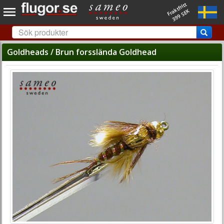
Fraktfritt
399 SEK
Goldheads / Brun forsslända Goldhead