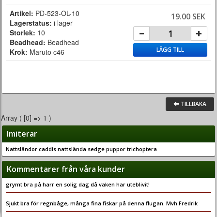
Artikel:
PD-523-OL-10
19.00 SEK
Lagerstatus:
i lager
Storlek:
10
Beadhead:
Beadhead
LÄGG TILL
Krok:
Maruto c46
TILLBAKA
Array ( [0] => 1 )
Imiterar
Nattsländor caddis nattslända sedge puppor trichoptera
Kommentarer från våra kunder
grymt bra på harr en solig dag då vaken har uteblivit!
Sjukt bra för regnbåge, många fina fiskar på denna flugan. Mvh Fredrik