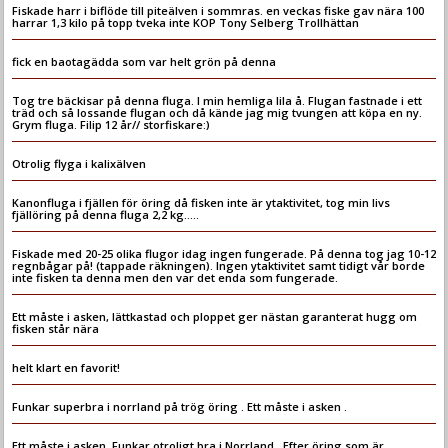
Fiskade harr i biflöde till piteälven i sommras. en veckas fiske gav nära 100
harrar 1,3 kilo på topp tveka inte KOP Tony Selberg Trollhättan
fick en baotagädda som var helt grön på denna
Tog tre bäckisar på denna fluga. I min hemliga lila å. Flugan fastnade i ett
träd och så lossande flugan och då kände jag mig tvungen att köpa en ny.
Grym fluga. Filip 12 år// storfiskare:)
Otrolig flyga i kalixälven
Kanonfluga i fjällen för öring då fisken inte är ytaktivitet, tog min livs
fjällöring på denna fluga 2,2 kg.....
Fiskade med 20-25 olika flugor idag ingen fungerade. På denna tog jag 10-12
regnbågar på! (tappade räkningen). Ingen ytaktivitet samt tidigt vår borde
inte fisken ta denna men den var det enda som fungerade.
Ett måste i asken, lättkastad och ploppet ger nästan garanterat hugg om
fisken står nära
helt klart en favorit!
Funkar superbra i norrland på trög öring . Ett måste i asken .
Ett måste i asken. Funkar otroligt bra i Norrland . Efter öring som är