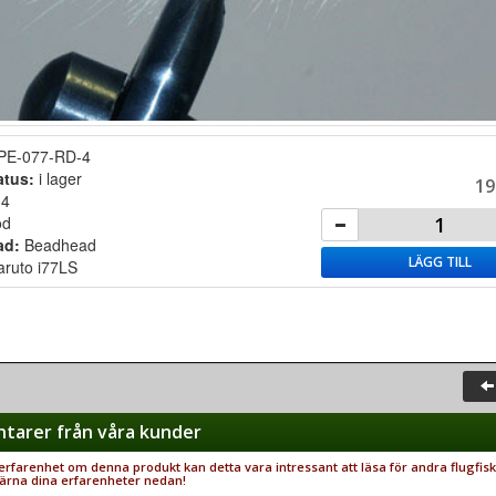
PE-077-RD-4
atus:
i lager
19
:
4
öd
ad:
Beadhead
LÄGG TILL
ruto i77LS
arer från våra kunder
rfarenhet om denna produkt kan detta vara intressant att läsa för andra flugfisk
ärna dina erfarenheter nedan!