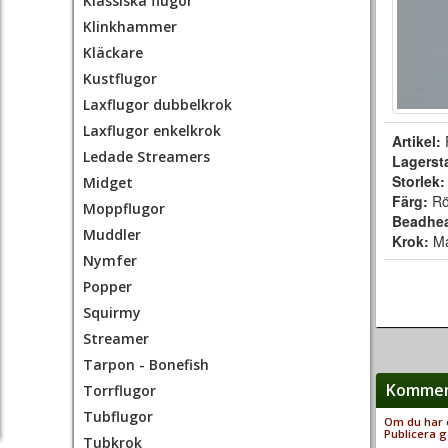
Klassiska flugor
Klinkhammer
Kläckare
Kustflugor
Laxflugor dubbelkrok
Laxflugor enkelkrok
Artikel:
Ledade Streamers
Lagerst
Storlek
Midget
Färg:
R
Moppflugor
Beadhe
Muddler
Krok:
Ma
Nymfer
Popper
Squirmy
Streamer
Tarpon - Bonefish
Komment
Torrflugor
Tubflugor
Om du har e
Publicera g
Tubkrok