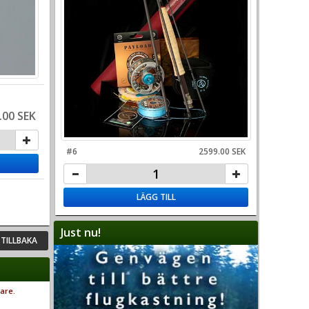
.00 SEK
#6
2599.00 SEK
LÄGG TILL
Just nu!
TILLBAKA
are.