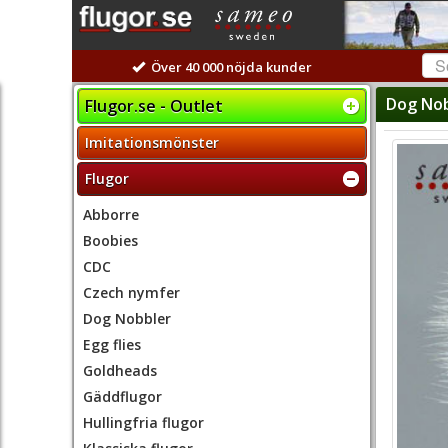
Över 40 000 nöjda kunder
Dog Nob
Flugor.se - Outlet
Imitationsmönster
Flugor
Abborre
Boobies
CDC
Czech nymfer
Dog Nobbler
Egg flies
Goldheads
Gäddflugor
Hullingfria flugor