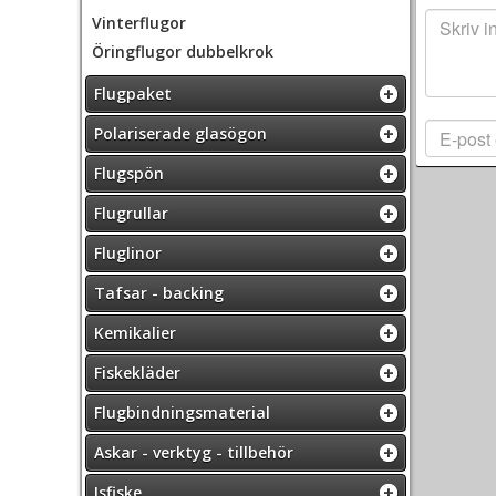
Vinterflugor
Öringflugor dubbelkrok
Flugpaket
Polariserade glasögon
Flugspön
Flugrullar
Fluglinor
Tafsar - backing
Kemikalier
Fiskekläder
Flugbindningsmaterial
Askar - verktyg - tillbehör
Isfiske