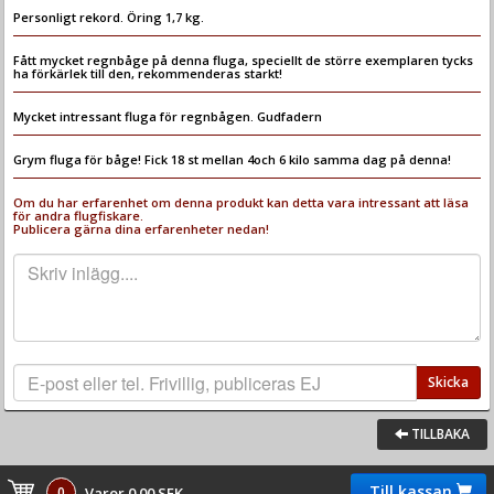
Personligt rekord. Öring 1,7 kg.
Fått mycket regnbåge på denna fluga, speciellt de större exemplaren tycks
ha förkärlek till den, rekommenderas starkt!
Mycket intressant fluga för regnbågen. Gudfadern
Grym fluga för båge! Fick 18 st mellan 4och 6 kilo samma dag på denna!
Om du har erfarenhet om denna produkt kan detta vara intressant att läsa
för andra flugfiskare.
Publicera gärna dina erfarenheter nedan!
Skicka
TILLBAKA
Till kassan
0
Varor 0.00 SEK