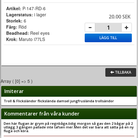
Artikel:
P-147-RD-6
Lagerstatus:
i lager
20.00 SEK
Storlek:
6
Färg:
Röd
Beadhead:
Reel eyes
LÄGG TILL
Krok:
Maruto i77LS
TILLBAKA
Array ( [0] => 5 )
Imiterar
Troll & Flicksländor flickslända damsel jungfruslända trollsändor
Kommentarer från våra kunder
Den här flugan är grym på regnbåge,tidig morgon så gav den 2 bågar på 2
utlägg.3 gången pallade inte tafsen mer.Men det var bara att sätta på en ny
fluga och köra.