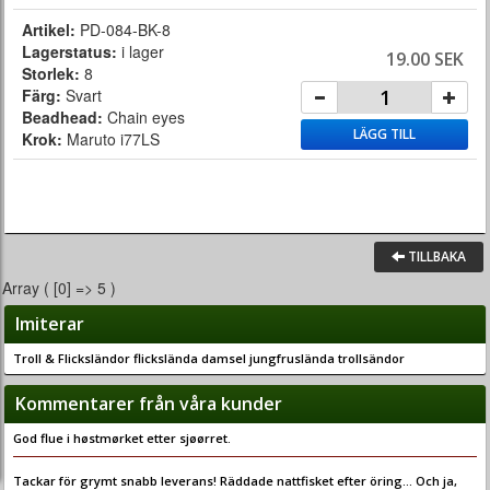
Artikel:
PD-084-BK-8
Lagerstatus:
i lager
19.00 SEK
Storlek:
8
Färg:
Svart
Beadhead:
Chain eyes
LÄGG TILL
Krok:
Maruto i77LS
TILLBAKA
Array ( [0] => 5 )
Imiterar
Troll & Flicksländor flickslända damsel jungfruslända trollsändor
Kommentarer från våra kunder
God flue i høstmørket etter sjøørret.
Tackar för grymt snabb leverans! Räddade nattfisket efter öring... Och ja,