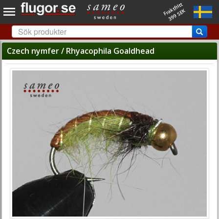
Fraktfritt
399 SEK
Czech nymfer / Rhyacophila Goaldhead