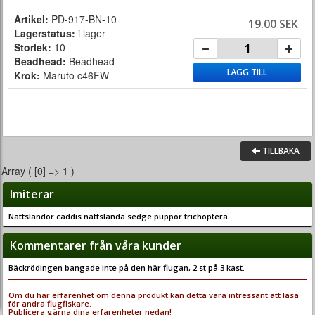
Artikel:
PD-917-BN-10
19.00 SEK
Lagerstatus:
i lager
Storlek:
10
Beadhead:
Beadhead
LÄGG TILL
Krok:
Maruto c46FW
TILLBAKA
Array ( [0] => 1 )
Imiterar
Nattsländor caddis nattslända sedge puppor trichoptera
Kommentarer från våra kunder
Bäckrödingen bangade inte på den här flugan, 2 st på 3 kast.
Om du har erfarenhet om denna produkt kan detta vara intressant att läsa
för andra flugfiskare.
Publicera gärna dina erfarenheter nedan!