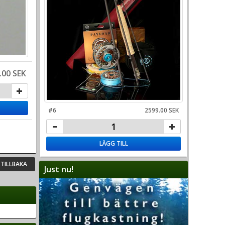
.00 SEK
#6
2599.00 SEK
LÄGG TILL
TILLBAKA
Just nu!