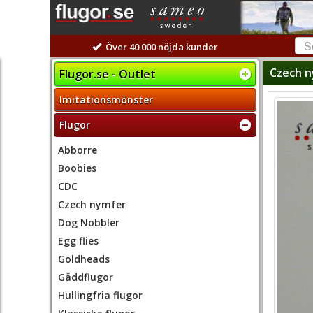
Över 40 000 nöjda kunder
Czech n
Flugor.se - Outlet
Imitationsmönster
Flugor
Abborre
Boobies
CDC
Czech nymfer
Dog Nobbler
Egg flies
Goldheads
Gäddflugor
Hullingfria flugor