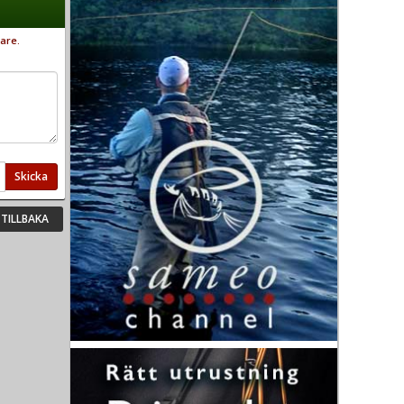
are.
Skicka
TILLBAKA