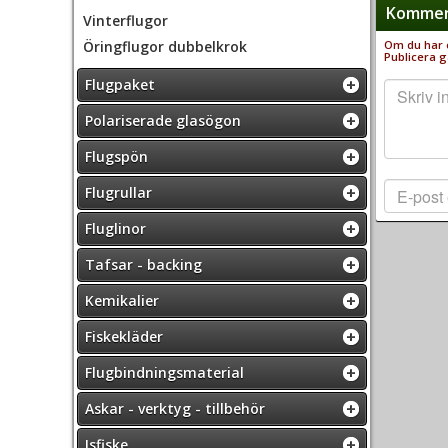
Komment
Vinterflugor
Öringflugor dubbelkrok
Om du har e
Publicera g
Flugpaket
Polariserade glasögon
Flugspön
Flugrullar
Fluglinor
Tafsar - backing
Kemikalier
Fiskekläder
Flugbindningsmaterial
Askar - verktyg - tillbehör
Isfiske