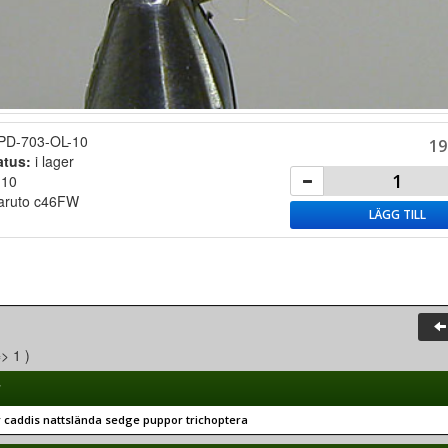
PD-703-OL-10
19
atus:
i lager
:
10
aruto c46FW
LÄGG TILL
=> 1 )
r
 caddis nattslända sedge puppor trichoptera