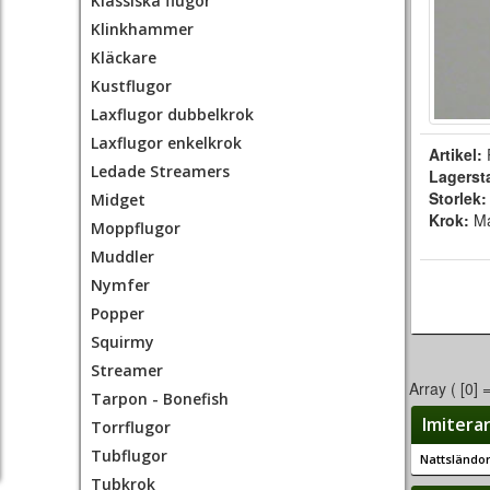
Klassiska flugor
Klinkhammer
Kläckare
Kustflugor
Laxflugor dubbelkrok
Laxflugor enkelkrok
Artikel:
Ledade Streamers
Lagerst
Storlek
Midget
Krok:
M
Moppflugor
Muddler
Nymfer
Popper
Squirmy
Streamer
Array ( [0] 
Tarpon - Bonefish
Imitera
Torrflugor
Tubflugor
Nattsländor
Tubkrok