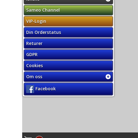
Sameo Channel
VIP-Login
Din Orderstatus
Returer
GDPR
Cookies
Om oss
Facebook