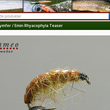
ymfer / Emin Rhyacophyla Teaser