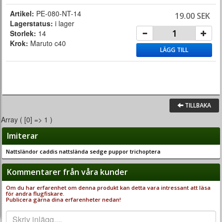
Artikel:
PE-080-NT-14
19.00 SEK
Lagerstatus:
i lager
Storlek:
14
Krok:
Maruto c40
LÄGG TILL
TILLBAKA
Array ( [0] => 1 )
Imiterar
Nattsländor caddis nattslända sedge puppor trichoptera
Kommentarer från våra kunder
Om du har erfarenhet om denna produkt kan detta vara intressant att läsa
för andra flugfiskare.
Publicera gärna dina erfarenheter nedan!