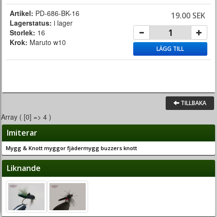
Artikel:
PD-686-BK-16
19.00 SEK
Lagerstatus:
i lager
Storlek:
16
Krok:
Maruto w10
LÄGG TILL
TILLBAKA
Array ( [0] => 4 )
Imiterar
Mygg & Knott myggor fjädermygg buzzers knott
Liknande