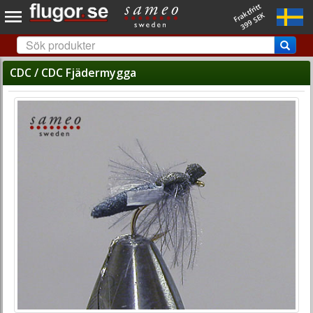
Fraktfritt
399 SEK
CDC / CDC Fjädermygga