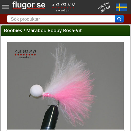
Fraktfritt
399 SEK
Boobies / Marabou Booby Rosa-Vit