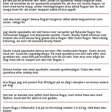
på den på en premiär tex? Mvh, Johan En sjunklina/ siktip fungerar bäst,
eller så använde du en sjunkande polytafs för att dra ner boony flugan. ta
hem med korta stopp, under hemtagningen dras alltså flugan der av den
tunga linan för att under stoppen sakta sträva uppåt.
vad ska man säga? denna flugan fungerar alltid såväl högsommar som
vinter. riktigt fin
Jag skulle uppskatta om det fanns mer varianter på flytande flugor tex.
Simmande baggar och kläckande nymfer i foam. Booby fisket behöver inte
endast ske med dessa färg glada stora flugor. Mer foam flugor. Med vänlig
hälsning, en som vill utveckla Booby fisket.
Skulle också uppskatta denna version i fler nedtonade färger. Svart, brunt,
olive etc. Suverän regnbågsfluga. På med sjunklina och kort tafs eller som
grabben kör, med litet päronsänke och 50 cm tafs. Han drar mer båge än
mig med sitt UL haspel och den här flugan :)
Denna funkar inte med sjunktafs, oavsett sjunkhastiget. Fiska den med
sjunklina eller sinktip-lina.
bra fluga, jag och polarn fick 30 bågar på en dag i nävsjön+ en bonus sutare
på 4 kg
Det här är kanske inte syftet med denna fluga, men testa fiska den med
flytlina. Suveränt för aborre och gädda.
Grym fluga i hökensås! 3 st på en förmidag mellan 1,5-3,5 kg. Helt klart den
bästa!