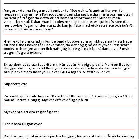
fungerar denna fluga med bombarda flöte och tafs undrar lite om de
hoppas ni svarar mvh Patrick Egentligen ska jag be dig maila oss när du vill
ha svar på frågor då detta är ett komentarsormåde för kunder men
visst:....Normalt fiskar man boobies med sjunklina eller sjunktafs som dar
ner boobie flugan under ytan...du kan ju fiska med ett kastsänke och tafs för
samma Idé av prenentation?
-Hej! -skulle önska att ni kunde binda boobys som är riktigt små ! -Jag hade
ett bra fiske i hökensås i november, då det högg på en mycket liten svart
booby, och ingen annan fick nåt! -Jag hade gärna köpt sådana av er! mvh -
trogen flugor.se-kund!
En av dom absoluta favoriterna. När det är knepigt, plocka fram en Booby!
Hugger det bra, använd Boobyn! Somnar du av tristess då det inte hugger
alls, plocka fram Boobyn! Funkar i ALLA lägen. //Steffo & Jonke
Supereffektiv
På snabbsjunkande lina ca 60 cm tafs. Utförandet - 2-4 små indrag ca 10 cm
pausa - brutala hugg. Mycket effektiv fluga på RB.
Mycket bra att dra regnbåge för
Den bästa flugan ever
Den här som zonker eller spectra bugger, hade varit kanon. Även brunöring