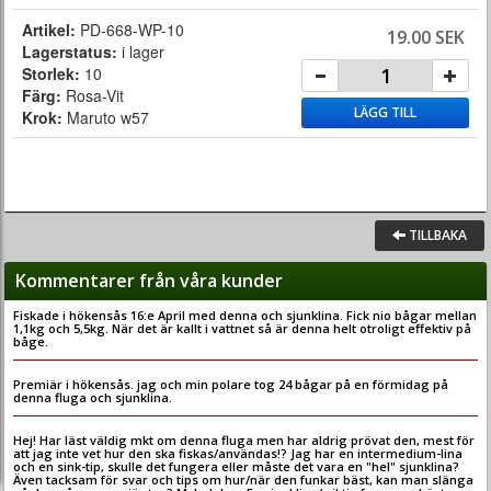
Artikel:
PD-668-WP-10
19.00 SEK
Lagerstatus:
i lager
Storlek:
10
Färg:
Rosa-Vit
LÄGG TILL
Krok:
Maruto w57
TILLBAKA
Kommentarer från våra kunder
Fiskade i hökensås 16:e April med denna och sjunklina. Fick nio bågar mellan
1,1kg och 5,5kg. När det är kallt i vattnet så är denna helt otroligt effektiv på
båge.
Premiär i hökensås. jag och min polare tog 24 bågar på en förmidag på
denna fluga och sjunklina.
Hej! Har läst väldig mkt om denna fluga men har aldrig prövat den, mest för
att jag inte vet hur den ska fiskas/användas!? Jag har en intermedium-lina
och en sink-tip, skulle det fungera eller måste det vara en "hel" sjunklina?
Även tacksam för svar och tips om hur/när den funkar bäst, kan man slänga