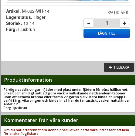
Artikel:
M-022-WH-14
39.00 SEK
Lagerstatus:
i lager
Storlek:
12-14
Färg:
Ljusbrun
LÄGG TILL
TILLBAKA
Produktinformation
Färdiga caddis-vingar i fjäder med plast under fjädern för bäst hållbarhet.
Enkelt och smidigt sätt att göra vackra välfiskande nattlsändeimitationer
utan att behöva bränna eller forma vingarna själv, bara binda en kropp i
valfri färg, vika vingen och binda in så har du fantastiskt vacker nattslända!
Antal: 12
Färg: ljusbrun
Kommentarer från våra kunder
Om du har erfarenhet om denna produkt kan detta vara intressant att läsa
för andra flugfiskare.