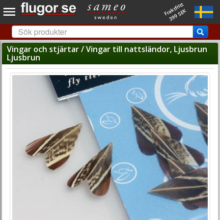
Fraktfritt
399 SEK
Vingar och stjärtar / Vingar till nattsländor, Ljusbrun
Ljusbrun