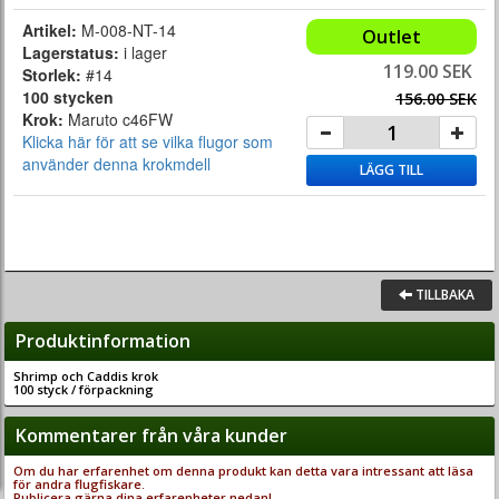
Artikel:
M-008-NT-14
Outlet
Lagerstatus:
i lager
119.00 SEK
Storlek:
#14
100 stycken
156.00 SEK
Krok:
Maruto c46FW
Klicka här för att se vilka flugor som
använder denna krokmdell
LÄGG TILL
TILLBAKA
Produktinformation
Shrimp och Caddis krok
100 styck / förpackning
Kommentarer från våra kunder
Om du har erfarenhet om denna produkt kan detta vara intressant att läsa
för andra flugfiskare.
Publicera gärna dina erfarenheter nedan!