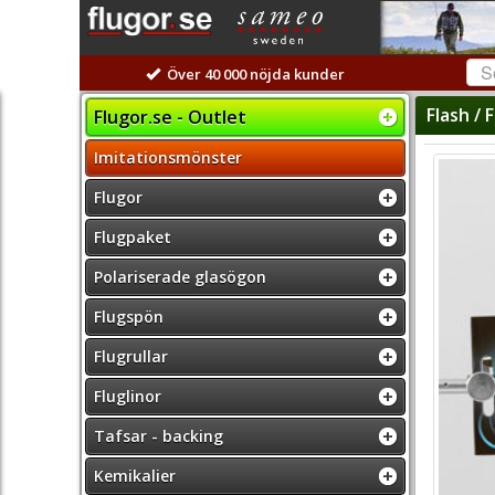
Över 40 000 nöjda kunder
Flash / 
Flugor.se - Outlet
Imitationsmönster
Flugor
Flugpaket
Polariserade glasögon
Flugspön
Flugrullar
Fluglinor
Tafsar - backing
Kemikalier