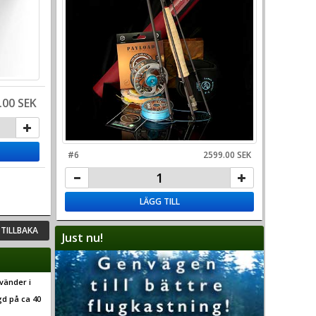
.00 SEK
#6
2599.00 SEK
LÄGG TILL
TILLBAKA
Just nu!
vänder i
gd på ca 40