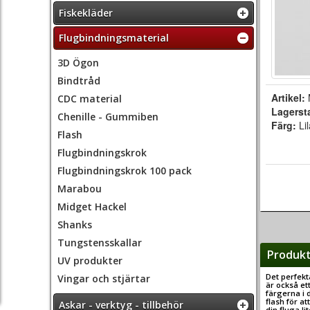
Fiskekläder
Flugbindningsmaterial
3D Ögon
Bindtråd
Artikel:
CDC material
Lagerst
Chenille - Gummiben
Färg:
Li
Flash
Flugbindningskrok
Flugbindningskrok 100 pack
Marabou
Midget Hackel
Shanks
Tungstensskallar
Produkt
UV produkter
Det perfekta
Vingar och stjärtar
är också ett
färgerna i 
flash för at
Askar - verktyg - tillbehör
din fluga li