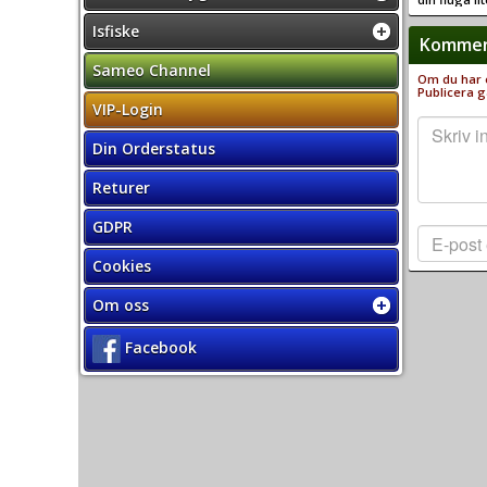
Isfiske
Komment
Sameo Channel
Om du har e
Publicera g
VIP-Login
Din Orderstatus
Returer
GDPR
Cookies
Om oss
Facebook