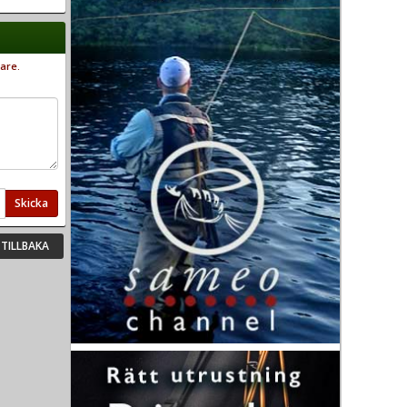
are.
Skicka
TILLBAKA