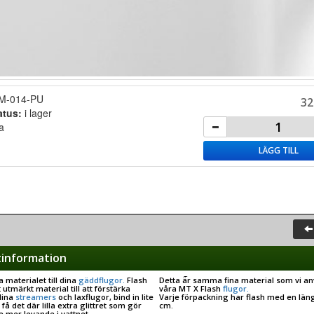
M-014-PU
32
atus:
i lager
la
LÄGG TILL
information
 materialet till dina
gäddflugor.
Flash
Detta är samma fina material som vi an
 utmärkt material till att förstärka
våra MT X Flash
flugor.
dina
streamers
och laxflugor, bind in lite
Varje förpackning har flash med en län
t få det där lilla extra glittret som gör
cm.
te mer levande i vattnet.