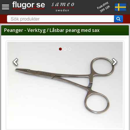
Fraktfritt
399 SEK
Peanger - Verktyg / Låsbar peang med sax