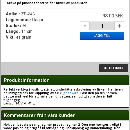
Klicka på pilarna för att se fler bilder av produkten
Artikel:
ZF-246
98.00 SEK
Lagerstatus:
i lager
Storlek:
M
Längd:
14 cm
LÄGG TILL
Vikt:
41 gram
TILLBAKA
Produktinformation
Perfekt verktyg i rostfritt stål att underlätta avkrokning av fisken. Har även
en inbyggd sax för klippning av t.e.x.
gäddwire.
Fäst den på din Sameo
badge and reel för att hålla den ur vägen, samtidigt som den är lätt
tillgänglig.
Längd: 14, Vikt: 41 g
Kommentarer från våra kunder
Nok den bedste peang jeg har prøvet. Jeg har 2. Den ene hænger troligt i
wade jakken og bruges til afkrogning, lineklipning og knudebinding. Den